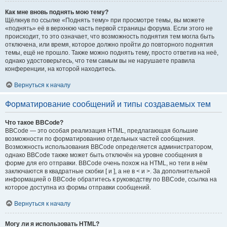
Как мне вновь поднять мою тему?
Щёлкнув по ссылке «Поднять тему» при просмотре темы, вы можете
«поднять» её в верхнюю часть первой страницы форума. Если этого не
происходит, то это означает, что возможность поднятия тем могла быть
отключена, или время, которое должно пройти до повторного поднятия
темы, ещё не прошло. Также можно поднять тему, просто ответив на неё,
однако удостоверьтесь, что тем самым вы не нарушаете правила
конференции, на которой находитесь.
Вернуться к началу
Форматирование сообщений и типы создаваемых тем
Что такое BBCode?
BBCode — это особая реализация HTML, предлагающая большие
возможности по форматированию отдельных частей сообщения.
Возможность использования BBCode определяется администратором,
однако BBCode также может быть отключён на уровне сообщения в
форме для его отправки. BBCode очень похож на HTML, но теги в нём
заключаются в квадратные скобки [ и ], а не в < и >. За дополнительной
информацией о BBCode обратитесь к руководству по BBCode, ссылка на
которое доступна из формы отправки сообщений.
Вернуться к началу
Могу ли я использовать HTML?