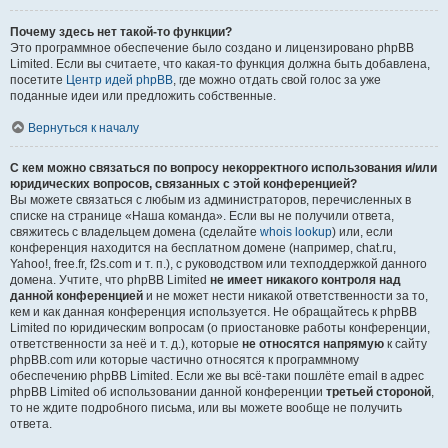
Почему здесь нет такой-то функции?
Это программное обеспечение было создано и лицензировано phpBB
Limited. Если вы считаете, что какая-то функция должна быть добавлена,
посетите
Центр идей phpBB
, где можно отдать свой голос за уже
поданные идеи или предложить собственные.
Вернуться к началу
С кем можно связаться по вопросу некорректного использования и/или
юридических вопросов, связанных с этой конференцией?
Вы можете связаться с любым из администраторов, перечисленных в
списке на странице «Наша команда». Если вы не получили ответа,
свяжитесь с владельцем домена (сделайте
whois lookup
) или, если
конференция находится на бесплатном домене (например, chat.ru,
Yahoo!, free.fr, f2s.com и т. п.), с руководством или техподдержкой данного
домена. Учтите, что phpBB Limited
не имеет никакого контроля над
данной конференцией
и не может нести никакой ответственности за то,
кем и как данная конференция используется. Не обращайтесь к phpBB
Limited по юридическим вопросам (о приостановке работы конференции,
ответственности за неё и т. д.), которые
не относятся напрямую
к сайту
phpBB.com или которые частично относятся к программному
обеспечению phpBB Limited. Если же вы всё-таки пошлёте email в адрес
phpBB Limited об использовании данной конференции
третьей стороной
,
то не ждите подробного письма, или вы можете вообще не получить
ответа.