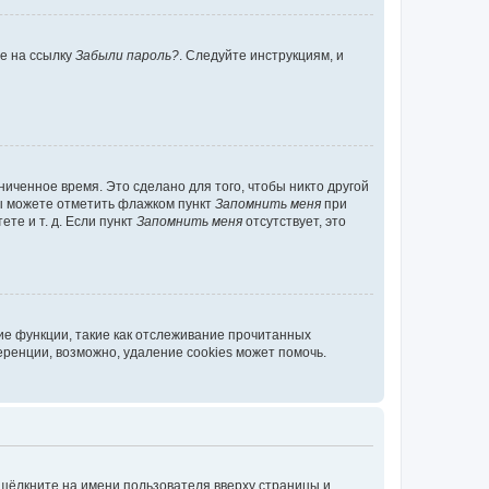
те на ссылку
Забыли пароль?
. Следуйте инструкциям, и
иченное время. Это сделано для того, чтобы никто другой
вы можете отметить флажком пункт
Запомнить меня
при
те и т. д. Если пункт
Запомнить меня
отсутствует, это
ие функции, такие как отслеживание прочитанных
ренции, возможно, удаление cookies может помочь.
 щёлкните на имени пользователя вверху страницы и