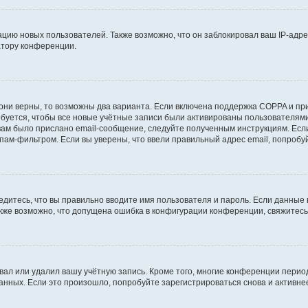
ию новых пользователей. Также возможно, что он заблокировал ваш IP-адре
атору конференции.
они верны, то возможны два варианта. Если включена поддержка COPPA и при 
уется, чтобы все новые учётные записи были активированы пользователями
ам было прислано email-сообщение, следуйте полученным инструкциям. Если
пам-фильтром. Если вы уверены, что ввели правильный адрес email, попробу
едитесь, что вы правильно вводите имя пользователя и пароль. Если данные
Также возможно, что допущена ошибка в конфигурации конференции, свяжитес
вал или удалил вашу учётную запись. Кроме того, многие конференции перио
ных. Если это произошло, попробуйте зарегистрироваться снова и активнее 