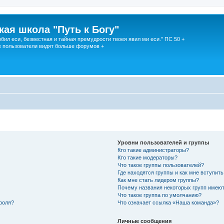
кая школа "Путь к Богу"
юбил еси, безвестная и тайная премудрости твоея явил ми еси." ПС 50 +
 пользователи видят больше форумов +
Уровни пользователей и группы
Кто такие администраторы?
Кто такие модераторы?
Что такое группы пользователей?
Где находятся группы и как мне вступить
Как мне стать лидером группы?
Почему названия некоторых групп имеют
Что такое группа по умолчанию?
роля?
Что означает ссылка «Наша команда»?
Личные сообщения