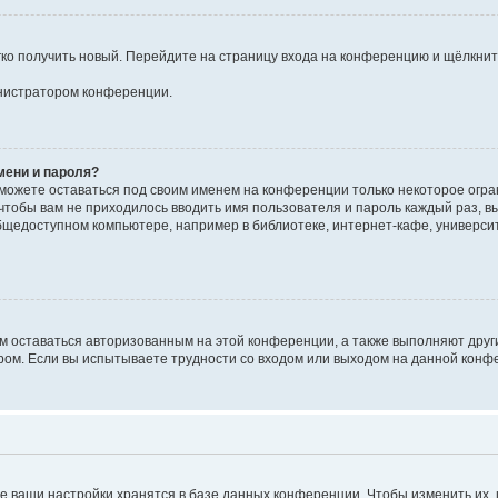
егко получить новый. Перейдите на страницу входа на конференцию и щёлкни
инистратором конференции.
мени и пароля?
сможете оставаться под своим именем на конференции только некоторое огран
 чтобы вам не приходилось вводить имя пользователя и пароль каждый раз, 
щедоступном компьютере, например в библиотеке, интернет-кафе, университе
ам оставаться авторизованным на этой конференции, а также выполняют друг
ом. Если вы испытываете трудности со входом или выходом на данной конфе
е ваши настройки хранятся в базе данных конференции. Чтобы изменить их,