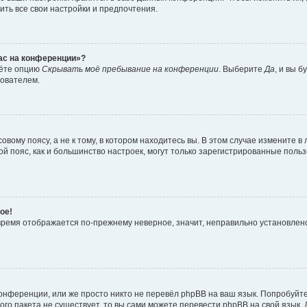
ить все свои настройки и предпочтения.
час на конференции»?
дёте опцию
Скрывать моё пребывание на конференции
. Выберите
Да
, и вы 
зователем.
вому поясу, а не к тому, в котором находитесь вы. В этом случае измените в 
овой пояс, как и большинство настроек, могут только зарегистрированные пол
ое!
о время отображается по-прежнему неверное, значит, неправильно установле
онференции, или же просто никто не перевёл phpBB на ваш язык. Попробуйт
вого пакета не существует, то вы сами можете перевести phpBB на свой язы