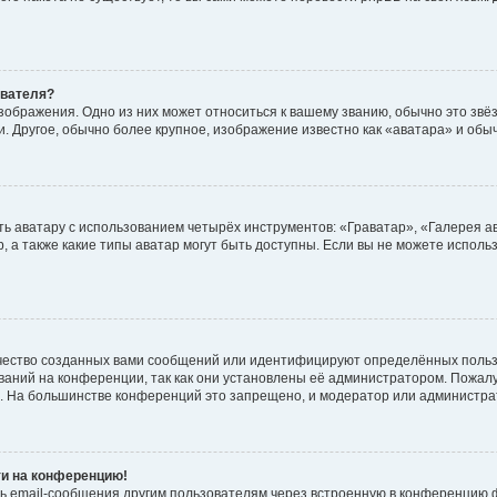
ователя?
зображения. Одно из них может относиться к вашему званию, обычно это звёзд
. Другое, обычно более крупное, изображение известно как «аватара» и обы
ь аватару с использованием четырёх инструментов: «Граватар», «Галерея а
, а также какие типы аватар могут быть доступны. Если вы не можете испол
чество созданных вами сообщений или идентифицируют определённых польз
аний на конференции, так как они установлены её администратором. Пожал
е. На большинстве конференций это запрещено, и модератор или администра
ти на конференцию!
ь email-сообщения другим пользователям через встроенную в конференцию ф