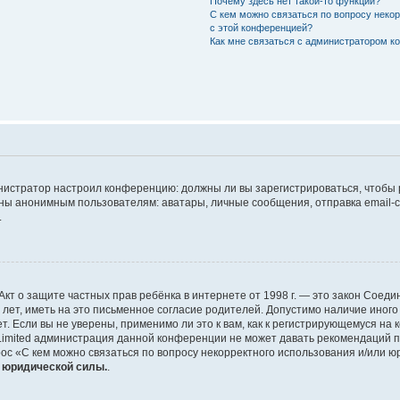
Почему здесь нет такой-то функции?
С кем можно связаться по вопросу неко
с этой конференцией?
Как мне связаться с администратором 
дминистратор настроил конференцию: должны ли вы зарегистрироваться, чтобы
 анонимным пользователям: аватары, личные сообщения, отправка email-сооб
.
 или Акт о защите частных прав ребёнка в интернете от 1998 г. — это закон Со
т, иметь на это письменное согласие родителей. Допустимо наличие иного
 Если вы не уверены, применимо ли это к вам, как к регистрирующемуся на 
Limited администрация данной конференции не может давать рекомендаций 
ос «С кем можно связаться по вопросу некорректного использования и/или ю
т юридической силы.
.