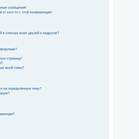
чные сообщения!
 от кого-то с этой конференции!
й в списках моих друзей и недругов?
и форумам?
стую страницу!
и?
ные мной темы?
ься на определённую тему?
форум?
ференции?