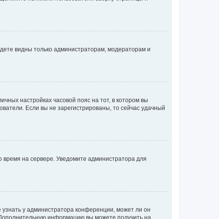
будете видны только администраторам, модераторам и
личных настройках часовой пояс на тот, в котором вы
ьзователи. Если вы не зарегистрированы, то сейчас удачный
но время на сервере. Уведомите администратора для
е узнать у администратора конференции, может ли он
к. Дополнительную информацию вы можете получить на