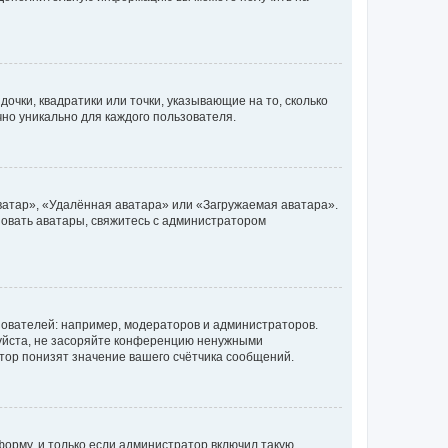
очки, квадратики или точки, указывающие на то, сколько
чно уникально для каждого пользователя.
ватар», «Удалённая аватара» или «Загружаемая аватара».
ьзовать аватары, свяжитесь с администратором
ователей: например, модераторов и администраторов.
уйста, не засоряйте конференцию ненужными
тор понизят значение вашего счётчика сообщений.
орму, и только если администратор включил такую