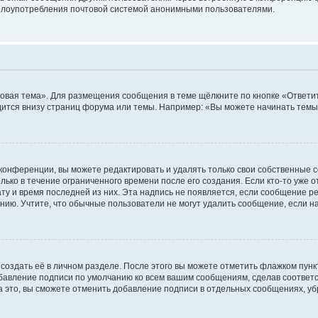
ь злоупотребления почтовой системой анонимными пользователями.
овая тема». Для размещения сообщения в теме щёлкните по кнопке «Ответит
ится внизу страниц форума или темы. Например: «Вы можете начинать темы»
конференции, вы можете редактировать и удалять только свои собственные 
ько в течение ограниченного времени после его создания. Если кто-то уже 
дату и время последней из них. Эта надпись не появляется, если сообщение 
ию. Учтите, что обычные пользователи не могут удалить сообщение, если на 
создать её в личном разделе. После этого вы можете отметить флажком пун
обавление подписи по умолчанию ко всем вашим сообщениям, сделав соотве
а это, вы сможете отменить добавление подписи в отдельных сообщениях, у