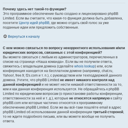
Почему здесь нет такой-то функции?
Это программное обеспечение было создано и лицензировано phpBB
Limited. Если вы считаете, что какая-то функция должна быть добавлена,
посетите
Центр идей phpBB
, где можно отдать свой голос за уже
поданные идеи или предложить собственные.
Вернуться к началу
С кем можно связаться по вопросу некорректного использования и/или
юридических вопросов, связанных с этой конференцией?
Вы можете связаться с любым из администраторов, перечисленных в
списке на странице «Наша команда». Если вы не получили ответа,
свяжитесь с владельцем домена (сделайте
whois lookup
) или, если
конференция находится на бесплатном домене (например, chat.ru,
Yahoo!, free.fr, f2s.com и т. п.), с руководством или техподдержкой данного
домена. Учтите, что phpBB Limited
не имеет никакого контроля над
данной конференцией
и не может нести никакой ответственности за то,
кем и как данная конференция используется. Не обращайтесь к phpBB
Limited по юридическим вопросам (о приостановке работы конференции,
ответственности за неё и т. д.), которые
не относятся напрямую
к сайту
phpBB.com или которые частично относятся к программному
обеспечению phpBB Limited. Если же вы всё-таки пошлёте email в адрес
phpBB Limited об использовании данной конференции
третьей стороной
,
то не ждите подробного письма, или вы можете вообще не получить
ответа.