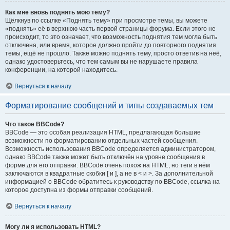
Как мне вновь поднять мою тему?
Щёлкнув по ссылке «Поднять тему» при просмотре темы, вы можете
«поднять» её в верхнюю часть первой страницы форума. Если этого не
происходит, то это означает, что возможность поднятия тем могла быть
отключена, или время, которое должно пройти до повторного поднятия
темы, ещё не прошло. Также можно поднять тему, просто ответив на неё,
однако удостоверьтесь, что тем самым вы не нарушаете правила
конференции, на которой находитесь.
Вернуться к началу
Форматирование сообщений и типы создаваемых тем
Что такое BBCode?
BBCode — это особая реализация HTML, предлагающая большие
возможности по форматированию отдельных частей сообщения.
Возможность использования BBCode определяется администратором,
однако BBCode также может быть отключён на уровне сообщения в
форме для его отправки. BBCode очень похож на HTML, но теги в нём
заключаются в квадратные скобки [ и ], а не в < и >. За дополнительной
информацией о BBCode обратитесь к руководству по BBCode, ссылка на
которое доступна из формы отправки сообщений.
Вернуться к началу
Могу ли я использовать HTML?