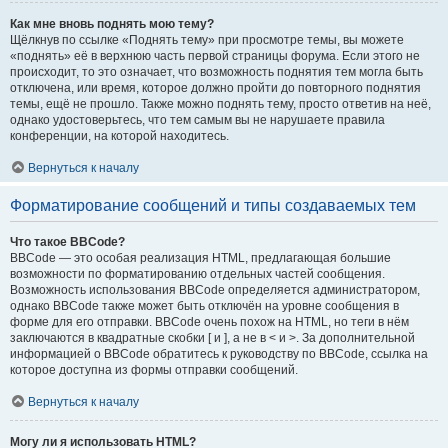
Как мне вновь поднять мою тему?
Щёлкнув по ссылке «Поднять тему» при просмотре темы, вы можете
«поднять» её в верхнюю часть первой страницы форума. Если этого не
происходит, то это означает, что возможность поднятия тем могла быть
отключена, или время, которое должно пройти до повторного поднятия
темы, ещё не прошло. Также можно поднять тему, просто ответив на неё,
однако удостоверьтесь, что тем самым вы не нарушаете правила
конференции, на которой находитесь.
Вернуться к началу
Форматирование сообщений и типы создаваемых тем
Что такое BBCode?
BBCode — это особая реализация HTML, предлагающая большие
возможности по форматированию отдельных частей сообщения.
Возможность использования BBCode определяется администратором,
однако BBCode также может быть отключён на уровне сообщения в
форме для его отправки. BBCode очень похож на HTML, но теги в нём
заключаются в квадратные скобки [ и ], а не в < и >. За дополнительной
информацией о BBCode обратитесь к руководству по BBCode, ссылка на
которое доступна из формы отправки сообщений.
Вернуться к началу
Могу ли я использовать HTML?