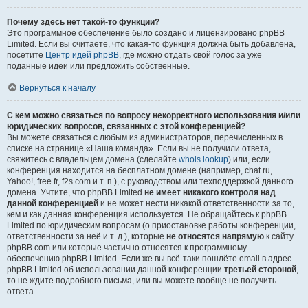
Почему здесь нет такой-то функции?
Это программное обеспечение было создано и лицензировано phpBB
Limited. Если вы считаете, что какая-то функция должна быть добавлена,
посетите
Центр идей phpBB
, где можно отдать свой голос за уже
поданные идеи или предложить собственные.
Вернуться к началу
С кем можно связаться по вопросу некорректного использования и/или
юридических вопросов, связанных с этой конференцией?
Вы можете связаться с любым из администраторов, перечисленных в
списке на странице «Наша команда». Если вы не получили ответа,
свяжитесь с владельцем домена (сделайте
whois lookup
) или, если
конференция находится на бесплатном домене (например, chat.ru,
Yahoo!, free.fr, f2s.com и т. п.), с руководством или техподдержкой данного
домена. Учтите, что phpBB Limited
не имеет никакого контроля над
данной конференцией
и не может нести никакой ответственности за то,
кем и как данная конференция используется. Не обращайтесь к phpBB
Limited по юридическим вопросам (о приостановке работы конференции,
ответственности за неё и т. д.), которые
не относятся напрямую
к сайту
phpBB.com или которые частично относятся к программному
обеспечению phpBB Limited. Если же вы всё-таки пошлёте email в адрес
phpBB Limited об использовании данной конференции
третьей стороной
,
то не ждите подробного письма, или вы можете вообще не получить
ответа.