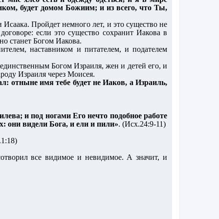
ком, будет домом Божиим; и из всего, что Ты,
и Исаака. Пройдет немного лет, и это существо не
 договоре: если это существо сохранит Иакова в
оно станет Богом Иакова.
нителем, наставником и питателем, и подателем
 единственным Богом Израиля, жен и детей его, и
народу Израиля через Моисея.
ал: отныне имя тебе будет не Иаков, а Израиль,
лева; и под ногами Его нечто подобное работе
: они видели Бога, и ели и пили»
. (Исх.24:9-11)
.1:18)
сотворил все видимое и невидимое. А значит, и