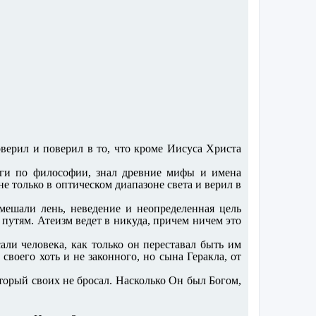
оверил и поверил в то, что кроме Иисуса Христа
иги по философии, знал древние мифы и имена
 только в оптическом диапазоне света и верил в
мешали лень, неведение и неопределенная цель
путям. Атеизм ведет в никуда, причем ничем это
али человека, как только он переставал быть им
воего хоть и не законного, но сына Геракла, от
оторый своих не бросал. Насколько Он был Богом,