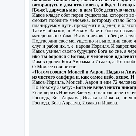
возвращусь в дом отца моего, и будет Господ
[Боже], даруешь мне, я дам Тебе десятую часть
Иаков кладет обет перед существом, которого во 
сможет победить человека, которому стало Бого
планируемом пути, прокормит и оденет, и благопо
Таким образом, в Ветхом Завете богом называе
материальных благ. Взамен человек обещает слуш
Подтвердив свое могущество и выполнив свою час
слуг и рабов их, т. е. народа Израиля. И закреп
Иаков увидел своего будущего Бога во сне, а чер
ибо ты боролся с Богом, и человеков одолеват
Иаков одолел Бога Авраама и Исаака, а Тот пооб
О Моисее говорится:
«Потом взошел Моисей и Аарон, Надав и Авиуд
из чистого сапфира и, как самое небо, ясное. 
Иаков-Израиль, Моисей, Аарон и еще 72 человека
По Новому Завету:
«Бога не видел никто никог
Если верить Новому Завету, то напрашивается о
Господь, Бог Авраама, Исаака и Иакова, не яв
Господа, Бога Авраама, Исаака и Иакова.