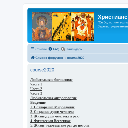
Христианс
"Се бо, истину возл
Зарегистрированные
Ссылки
FAQ
Календарь
Список форумов
course2020
course2020
Любительское богословие
Часть 1
Часть 2
Часть 3
Любительская антропология
Введение
1. Сотворение Мироздания
2. Создание души человека
3. Жизнь души человека в раю
4. Физическая Вселенная
5. Жизнь человека вне рая до потопа