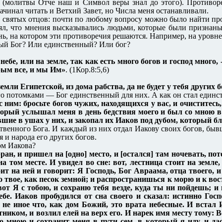
я (молитвы Отче наш и Символ веры знал до этого). Противор
начинал читать и Ветхий Завет, но Числа меня останавливали.
ы святых отцов: почти по любому вопросу можно было найти п
нял, что мнения высказывались людьми, которые были признаны
нь, на котором эти противоречия решаются. Например, на уровне
ный Бог? Или единственный? Или бог?
ебе, или на земле, так как есть много богов и господ много, 
рым все, и мы Им»
. (1Кор.8:5,6)
емли Египетской, из дома рабства, да не будет у тебя других
 его потомками — Бог единственный для них. А как он стал еди
 ним: бросьте богов чужих, находящихся у вас, и очиститесь
торый услышал меня в день бедствия моего и был со мною в 
вшие в ушах у них, и закопал их Иаков под дубом, который б
твенного Бога. И каждый из них отдал Иакову своих богов, бывши
я и народа его других богов.
ом Иакова?
, и пришел на [одно] место, и [остался] там ночевать, пот
на том месте. И увидел во сне: вот, лестница стоит на земле
тоит на ней и говорит: Я Господь, Бог Авраама, отца твоего,
о твое, как песок земной; и распространишься к морю и к вост
вот Я с тобою, и сохраню тебя везде, куда ты ни пойдешь; 
ебе. Иаков пробудился от сна своего и сказал: истинно Госп
о не иное что, как дом Божий, это врата небесные. И встал
ником, и возлил елей на верх его. И нарек имя месту тому: 
со мною и сохранит меня в пути сем, в который я иду, и дас