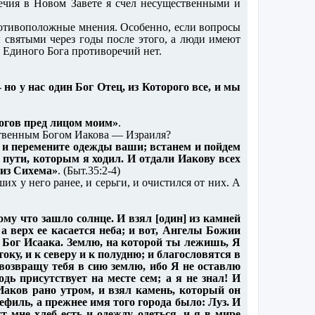
ечия в Новом Завете я счел несущественными и
ротивоположные мнения. Особенно, если вопросы
 святыми через годы после этого, а люди имеют
 Единого Бога противоречий нет.
- но у нас один Бог Отец, из Которого все, и мы
 богов пред лицом моим»
.
нственным Богом Иакова — Израиля?
, и перемените одежды ваши; встанем и пойдем
пути, которым я ходил. И отдали Иакову всех
лиз Сихема»
. (Быт.35:2-4)
х у него ранее, и серьги, и очистился от них. А
ому что зашло солнце. И взял [один] из камней
, а верх ее касается неба; и вот, Ангелы Божии
 и Бог Исаака. Землю, на которой ты лежишь, Я
оку, и к северу и к полудню; и благословятся в
и возвращу тебя в сию землю, ибо Я не оставлю
одь присутствует на месте сем; а я не знал! И
 Иаков рано утром, и взял камень, который он
Вефиль, а прежнее имя того города было: Луз. И
т мне хлеб есть и одежду одеться, и я в мире