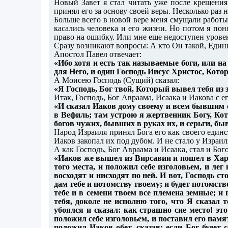
Новый Завет я стал читать уже после крещени
принял его за основу своей веры. Несколько раз 
Больше всего в новой вере меня смущали работ
касались человека и его жизни. Но потом я по
право на ошибку. Или мне еще недоступен урове
Сразу возникают вопросы: А кто Он такой, Еди
Апостол Павел отвечает:
«Ибо хотя и есть так называемые боги, или на н
для Него, и один Господь Иисус Христос, Кото
А Моисею Господь (Сущий) сказал:
«Я Господь, Бог твой, Который вывел тебя из з
Итак, Господь, Бог Авраама, Исаака и Иакова с
«И сказал Иаков дому своему и всем бывшим с
в Вефиль; там устрою я жертвенник Богу, Ко
богов чужих, бывших в руках их, и серьги, бы
Народ Израиля принял Бога его как своего единс
Иаков закопал их под дубом. И не стало у Израил
А как Господь, Бог Авраама и Исаака, стал и Бог
«Иаков же вышел из Вирсавии и пошел в Харран
того места, и положил себе изголовьем, и лег 
восходят и нисходят по ней. И вот, Господь с
дам тебе и потомству твоему; и будет потомств
тебе и в семени твоем все племена земные; и 
тебя, доколе не исполню того, что Я сказал т
убоялся и сказал: как страшно сие место! эт
положил себе изголовьем, и поставил его памят
положил Иаков обет, сказав: если Бог будет 