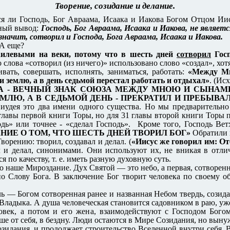
Творение, созидание и делание.
ся ли Господь, Бог Авраама, Исаака и Иакова Богом Отцом Ии
дный вывод:
Господь, Бог Авраама, Исаака и Иакова, не являе
значит, сотворил и Господа, Бога Авраама, Исаака и Иакова.
 А еще?
аилевыми на веки, потому что в шесть дней
сотворил
Гос
о слова «сотворил (из ничего)» использовано слово «создал», хот
ивать, совершать, исполнять, заниматься, работать:
«Между Мн
 и землю, а в день седьмой перестал работать и отдыхал»
. (Исх
А - ВЕЧНЫЙ ЗНАК СОЮЗА МЕЖДУ МНОЮ И СЫНАМИ
МЛЮ, А В СЕДЬМОЙ ДЕНЬ - ПРЕКРАТИЛ И ПРЕБЫВАЛ
я иудея это два имени одного существа. Но мы предварительно
главы первой книги Торы, но для 31 главы второй книги Тор
дь» или точнее - «сделал Господь». Кроме того, Господь Ветх
ИЕ О ТОМ, ЧТО ШЕСТЬ ДНЕЙ ТВОРИЛ БОГ»
Обратили 
ворению: творил, создавал и делал. (
«Иисус же говорил им: От
л и делал, синонимами. Они используют их, не вникая в отл
 по качеству, т. е. иметь разную духовную суть.
о наше Мироздание. Дух Святой — это небо, а первая, сотворенн
Слову Бога. В заключение Бог творит человека по своему обр
ь — Богом сотворенная ранее и названная Небом твердь, созид
адыка. А душа человеческая становится садовником в раю, уже 
овек, а потом и его жена, взаимодействуют с Господом Бого
ше от себя, в бездну. Люди остаются в Мире Созидания, но вын
идания, и продолжает строительство Вселенной внутри себя. В 