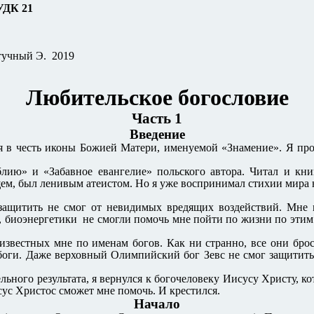
1
тучный Э. 2019
Любительское богословие
Часть 1
Введение
ия в честь иконы Божией Матери, именуемой «Знамение». Я пр
блию» и «Забавное евангелие» польского автора. Читал и кн
ем, был ленивым атеистом. Но я уже воспринимал стихии мира не
я защитить не смог от невидимых вредящих воздействий. Мне 
, биоэнергетики не смогли помочь мне пойти по жизни по этим 
звестных мне по именам богов. Как ни странно, все они брос
оги. Даже верховный Олимпийский бог Зевс не смог защитить с
льного результата, я вернулся к богочеловеку Иисусу Христу, к
исус Христос сможет мне помочь. И крестился.
Начало