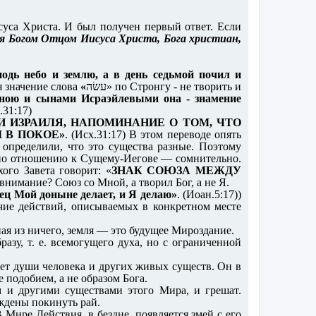
суса Христа. И был получен первый ответ. Если
тся Богом Отцом Иисуса Христа, Бога христиан,
подь небо и землю, а в день седьмой почил и
я значение слова
«
עשׂה‎» по Стронгу - не творить и
ою и сынами Исраэйлевыми она - знамение
.31:17)
 ИЗРАИЛЯ, НАПОМИНАНИЕ О ТОМ, ЧТО
 В ПОКОЕ»
. (Исх.31:17) В этом переводе опять
 определили, что это существа разные. Поэтому
ы по отношению к Сущему-Иегове — сомнительно.
ого Завета говорит: «
ЗНАК СОЮЗА МЕЖДУ
внимание? Союз со Мной, а творил Бог, а не Я.
ец Мой доныне делает, и Я делаю»
. (Иоан.5:17))
ичие действий, описываемых в конкретном месте
ая из ничего, земля — это будущее Мироздание.
азу, т. е. всемогущего духа, но с ограниченной
ает души человека и других живых существ. Он в
подобием, а не образом Бога.
м и другими существами этого Мира, и грешат.
уждены покинуть рай.
Мире Действия, в бездне, появляется змей с его