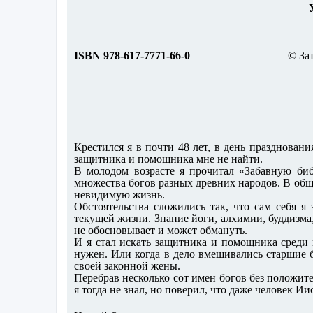
УДК 2
ISBN 978-617-7771-66-0
© За
Крестился я в почти 48 лет, в день празднован
защитника и помощника мне не найти.
В молодом возрасте я прочитал «Забавную би
множества богов разных древних народов. В общ
невидимую жизнь.
Обстоятельства сложились так, что сам себя 
текущей жизни. Знание йоги, алхимии, буддизма
не обосновывает и может обмануть.
И я стал искать защитника и помощника среди и
нужен. Или когда в дело вмешивались старшие б
своей законной жены.
Перебрав несколько сот имен богов без положите
я тогда не знал, но поверил, что даже человек И