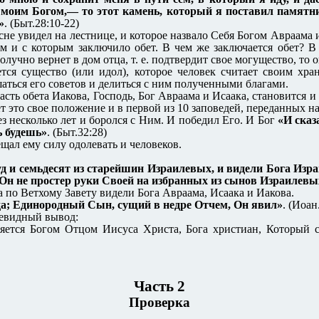
ь моим Богом,— то этот камень, который я поставил памятни
»
. (Быт.28:10-22)
сне увидел на лестнице, и которое назвало Себя Богом Авраама 
м и с которым заключило обет. В чем же заключается обет? В
лучно вернет в дом отца, т. е. подтвердит свое могущество, то 
тся существо (или идол), которое человек считает своим хра
аться его советов и делиться с ним полученными благами.
ть обета Иакова, Господь, Бог Авраама и Исаака, становится и
ляет это свое положение и в первой из 10 заповедей, переданных 
ез несколько лет и боролся с Ним. И победил Его. И Бог
«И сказ
ь будешь»
. (Быт.32:28)
ещал ему силу одолевать и человеков.
 и семьдесят из старейшин Израилевых, и видели Бога Израи
И Он не простер руки Своей на избранных из сынов Израилевых
 по Ветхому Завету видели Бога Авраама, Исаака и Иакова.
да; Единородный Сын, сущий в недре Отчем, Он явил»
. (Иоан
чевидный вывод:
ляется Богом Отцом Иисуса Христа, Бога христиан, Который 
Часть 2
Проверка