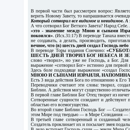
В первой части был рассмотрен вопрос: Являет
верить Новому Завету, то напрашивается очеви
Который сотворил все видимое и невидимое. А 
А что сотворил Бог Ветхого Завета? Народ Себе.
«это - знамение между Мною и сынами Изр
покоился»
. (Исх.31:17) В переводе Танаха вмест
не создавать, а делать, производить, приготавл
вечное, что (в) шесть дней создал Господь небо
В переводе Торы издания Сончино:
«СУББОТ
ШЕСТЬ ДНЕЙ ТВОРИЛ БОГ НЕБЕСА И ЗЕ
слово «творил», но уже не Господь, а Бог. Дл
выражение «сотворил Бог» истинно для первой 
Здесь боле подходяще выражение «создал Госпо
МНОЮ И СЫНАМИ ИЗРАИЛЯ, НАПОМИНАН
Есть 3 вида действия Бога по отношению к Его Т
Переводчики считают эти слова: творил, созда
Библии. А действия могут существенно отличаться
В первой главе Библии Бог Отец творит из ничег
Сотворенные сущности созидают и действуют по 
областью его всемогущества.
Во второй главе Библии Господь Бог — Создател
этом Мире под твердью — в Мире Созидания — Вл
В третьей главе сотворенный и созданный чел
Создатель проклинает их и посылает змея подаль
В дело вступает Господь суши — земли Мира Соз