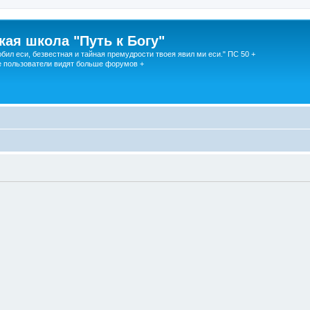
кая школа "Путь к Богу"
юбил еси, безвестная и тайная премудрости твоея явил ми еси." ПС 50 +
 пользователи видят больше форумов +