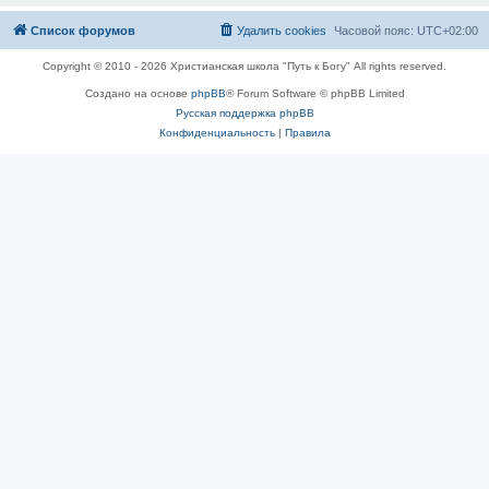
Список форумов
Удалить cookies
Часовой пояс:
UTC+02:00
Copyright © 2010 - 2026 Христианская школа "Путь к Богу" All rights reserved.
Создано на основе
phpBB
® Forum Software © phpBB Limited
Русская поддержка phpBB
Конфиденциальность
|
Правила