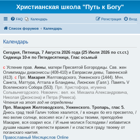
Христианская школа "Путь к Богу"
FAQ
Календарь
Регистрация
Вход
Список форумов
Календарь
Календарь
Сегодня,
Пятница, 7 Августа 2026 года (25 Июля 2026 по ст.ст.)
Седмица 10-я по Пятидесятнице, Глас осьмый
с
Успение прав.
Анны
, матери Пресвятой Богородицы. Свв. жен
Олимпиады диакониссы (408-410) и Евпраксии девы, Тавеннской
(413).
с
Прп.
Макария
Желтоводского, Унженского (1444). Мчч.
Санкта, Маттура, Аттала и Бландины, Лионских (
Галл.
). Память V
Вселенского Собора (553).
Прп. Христофора, игумена
Сольвычегодского.
Новомчч.: вел. кн. Михаила Александровича,
Николая (Джонсона) и Петра (Ремеса).
Чтения на этот год не определены
Прп. Макария Желтоводского, Унженского. Тропарь, глас 5.
Днесь град твой Галич тобою хвалится, / в концех бо его пресветло, /
яко велие солнце, возсиял еси / и чудесы твоими, преподобне
Макарие, вся озарил еси. / И ныне молися Господеви / избавитися
душам нашим от прелести вражия / и спастися граду твоему от
поганскаго наития.
Православный Месяцеслов Online