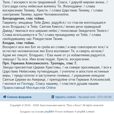
Твое, / воскресл если тридневный. Спасе, / даруяй мирови жизнь. /
Сего ради силы небесныя вопияху Ти, Жизнодавче: / слава
воскресению Твоему, Христе, / слава Царствию Твоему, / слава
смотрению Твоему, едине Человеколюбче.
Богородичен, глас тойже.
Гавриилу, вещавшу Тебе Дево, радуйся,/ со гласом воплощашеся
всех Владыка,/ в Тебе, Святем Кивоте,/ якоже рече праведный
Давид:/ явилася еси ширшая небес,/ поносивши Зиждителя Твоего./
Слава всельшемуся в Тя,/ слава прошедшему из Тебе, / слава
свободившему нас Рождеством Твоим.
Кондак, глас тойже.
Воскресл еси яко Бог из гроба во славе,/ и мир совоскресил еси;/ и
естество человеческое яко Бога воспевает Тя, и смерть исчезе;/
Адам же ликует, Владыко; / Ева ныне от уз избавляема радуется,
зовущи:/ Ты еси, Иже всем подая, Христе, воскресение.
Прп. Германа Аляскинского. Тропарь, глас 7.
Звездо пресветлая Церкве Христовы, / на севере просиявшая, / вся к
Царствию Небесному путеводящая, / учителю и апостоле истинныя
веры, / предстателю и заступниче гонимых, / украшение изящное
Святыя Церкве во Америце, / преподобне отче Германе Аляскинский,
/ молися ко Господу, Спасу нашему, / спастися душам нашим.
Православный Месяцеслов Online
Список форумов
Удалить cookies
Часовой пояс:
UTC+02:00
Copyright © 2010 - 2026 Христианская школа "Путь к Богу" All rights reserved.
Создано на основе
phpBB
® Forum Software © phpBB Limited