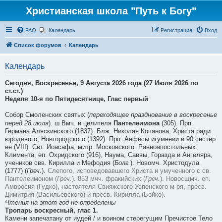
Христианская школа "Путь к Богу"
FAQ
Календарь
Регистрация
Вход
Список форумов
Календарь
Календарь
Сегодня,
Воскресенье, 9 Августа 2026 года (27 Июля 2026 по
ст.ст.)
Неделя 10-я по Пятидесятнице, Глас первый
Собор Смоленских святых (
переходящее празднование в воскресенье
перед 28 июля
). ш Вмч. и целителя
Пантелеимона
(305). Прп.
Германа Аляскинского (1837). Блж. Николая Кочанова, Христа ради
юродивого, Новгородского (1392). Прп. Анфисы игумении и 90 сестер
ее (VIII). Свт. Иоасафа, митр. Московского. Равноапостольных:
Климента, еп. Охридского (916), Наума, Саввы, Горазда и Ангеляра,
учеников свв. Кирилла и Мефодия (
Болг.
). Новомч. Христодула
(1777) (
Греч.
).
Слепого, исповедовавшего Христа и умученного с св.
Пантелеимоном (
Греч.
).
853 мчч. фракийских (
Греч.
).
Новосщмч. еп.
Амвросия (Гудко), настоятеля Свияжского Успенского м-ря, пресв.
Димитрия (Васильевского) и пресв. Кирилла (Бойко).
Чтения на этот год не определены
Тропарь воскресный, глас 1.
Камени запечатану от иудей / и воином стерегущим Пречистое Тело