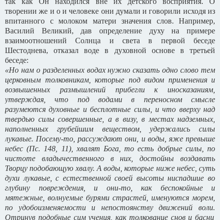
так как Он находился вне их детского восприятия. О
творении же и о и человеке они думали и говорили исходя из
впитанного с молоком матери значения слов. Например,
Василий Великий, дав определение духу на примере
взаимоотношений Солнца и света в первой беседе
Шестоднева, отказал воде в духовной основе в третьей
беседе:
«Но нам о разделенных водах нужно сказать одно слово тем
церковным толковникам, которые под видом применения и
возвышенных размышлений прибегли к иносказаниям,
утверждая, что под водами в переносном смысле
разумеются духовные и бесплотные силы, и что вверху над
твердью силы совершенные, а в визу, в местах надземных,
наполненных грубейшим веществом, удержались силы
лукавые. Посему-то, рассуждают они, и воды, яже превыше
небес (Пс. 148, 11), хвалят Бога, то есть добрые силы, по
чистоте владычественного в них, достойны воздавать
Творцу подобающую хвалу. А воды, которые ниже небес, суть
духи лукавые, с естественной своей высоты ниспадшие во
глубину повреждения, и они-то, как беспокойные и
мятежные, волнуемые бурями страстей, именуются морем,
по удобоизменяемости и непостоянству движений воли.
Отринув подобные сим учения, как толкование снов и басни