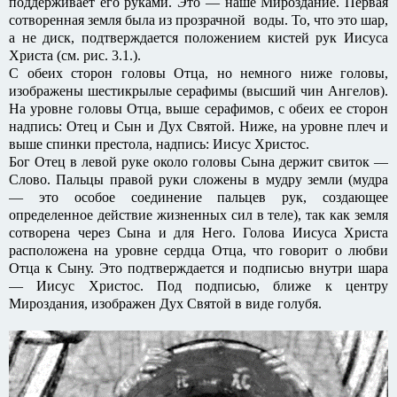
поддерживает его руками. Это — наше Мироздание. Первая
сотворенная земля была из прозрачной воды. То, что это шар,
а не диск, подтверждается положением кистей рук Иисуса
Христа (см. рис. 3.1.).
С обеих сторон головы Отца, но немного ниже головы,
изображены шестикрылые серафимы (высший чин Ангелов).
На уровне головы Отца, выше серафимов, с обеих ее сторон
надпись: Отец и Сын и Дух Святой. Ниже, на уровне плеч и
выше спинки престола, надпись: Иисус Христос.
Бог Отец в левой руке около головы Сына держит свиток —
Слово. Пальцы правой руки сложены в мудру земли (мудра
— это особое соединение пальцев рук, создающее
определенное действие жизненных сил в теле), так как земля
сотворена через Сына и для Него. Голова Иисуса Христа
расположена на уровне сердца Отца, что говорит о любви
Отца к Сыну. Это подтверждается и подписью внутри шара
— Иисус Христос. Под подписью, ближе к центру
Мироздания, изображен Дух Святой в виде голубя.