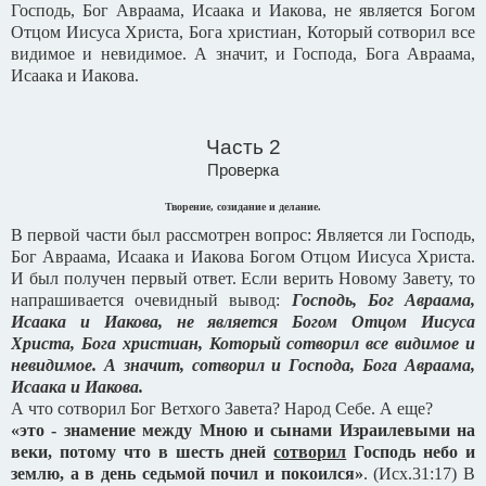
Господь, Бог Авраама, Исаака и Иакова, не является Богом
Отцом Иисуса Христа, Бога христиан, Который сотворил все
видимое и невидимое. А значит, и Господа, Бога Авраама,
Исаака и Иакова.
Часть 2
Проверка
Творение, созидание и делание.
В первой части был рассмотрен вопрос: Является ли Господь,
Бог Авраама, Исаака и Иакова Богом Отцом Иисуса Христа.
И был получен первый ответ. Если верить Новому Завету, то
напрашивается очевидный вывод:
Господь, Бог Авраама,
Исаака и Иакова, не является Богом Отцом Иисуса
Христа, Бога христиан, Который сотворил все видимое и
невидимое. А значит, сотворил и Господа, Бога Авраама,
Исаака и Иакова.
А что сотворил Бог Ветхого Завета? Народ Себе. А еще?
«это - знамение между Мною и сынами Израилевыми на
веки, потому что в шесть дней
сотворил
Господь небо и
землю, а в день седьмой почил и покоился»
. (Исх.31:17) В