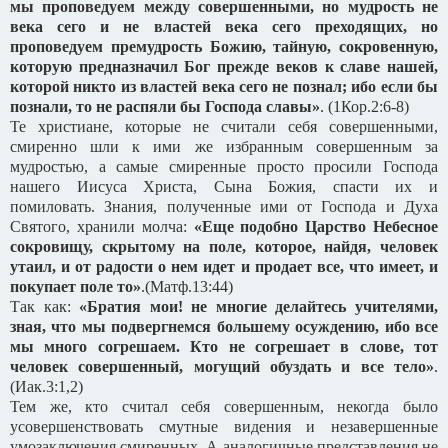
мы проповедуем между совершенными, но мудрость не
века сего и не властей века сего преходящих, но
проповедуем премудрость Божию, тайную, сокровенную,
которую предназначил Бог прежде веков к славе нашей,
которой никто из властей века сего не познал; ибо если бы
познали, то не распяли бы Господа славы»
. (1Кор.2:6-8)
Те христиане, которые не считали себя совершенными,
смиренно шли к ими же избранным совершенным за
мудростью, а самые смиренные просто просили Господа
нашего Иисуса Христа, Сына Божия, спасти их и
помиловать. Знания, полученные ими от Господа и Духа
Святого, хранили молча:
«Еще подобно Царство Небесное
сокровищу, скрытому на поле, которое, найдя, человек
утаил, и от радости о нем идет и продает все, что имеет, и
покупает поле то»
.(Матф.13:44)
Так как:
«Братия мои! не многие делайтесь учителями,
зная, что мы подвергнемся большему осуждению, ибо все
мы много согрешаем. Кто не согрешает в слове, тот
человек совершенный, могущий обуздать и все тело»
.
(Иак.3:1,2)
Тем же, кто считал себя совершенным, некогда было
усовершенствовать смутные видения и незавершенные
умозаключения смиренных. А аналогичные представления не