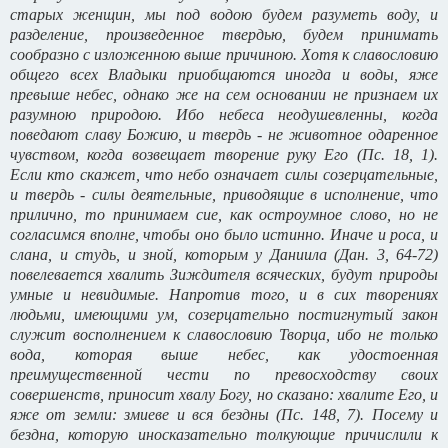
старых женщин, мы под водою будем разуметь воду, и
разделение, произведенное твердью, будем принимать
сообразно с изложенною выше причиною. Хотя к славословию
общего всех Владыки приобщаются иногда и воды, яже
превыше небес, однако же на сем основании не признаем их
разумною природою. Ибо небеса неодушевленны, когда
поведают славу Божию, и твердь - не животное одаренное
чувством, когда возвещает творение руку Его (Пс. 18, 1).
Если кто скажет, что небо означает силы созерцательные,
и твердь - силы деятельные, приводящие в исполнение, что
прилично, то принимаем cиe, как остроумное слово, но не
согласимся вполне, чтобы оно было истинно. Иначе и роса, и
слана, и студь, и зной, которым у Даниила (Дан. 3, 64-72)
повелевается хвалить Зиждителя всяческих, будут природы
умные и невидимые. Напротив того, и в сих творениях
людьми, имеющими ум, созерцательно постигнутый закон
служит восполнением к славословию Творца, ибо не только
вода, которая выше небес, как удостоенная
преимущественной чести по превосходству своих
совершенств, приносит хвалу Богу, но сказано: хвалите Его, и
яже от земли: змиеве и вся бездны (Пс. 148, 7). Посему и
бездна, которую иносказательно толкующие причислили к