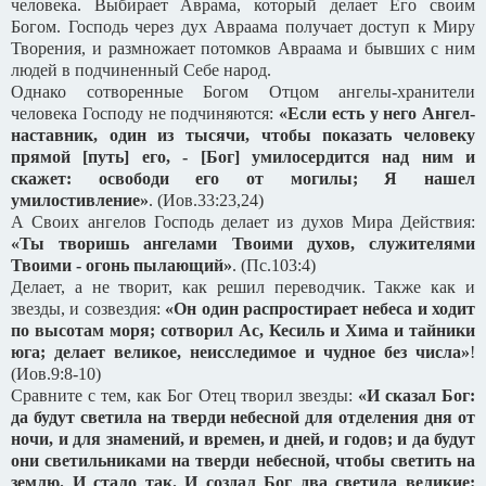
человека. Выбирает Аврама, который делает Его своим
Богом. Господь через дух Авраама получает доступ к Миру
Творения, и размножает потомков Авраама и бывших с ним
людей в подчиненный Себе народ.
Однако сотворенные Богом Отцом ангелы-хранители
человека Господу не подчиняются:
«Если есть у него Ангел-
наставник, один из тысячи, чтобы показать человеку
прямой [путь] его, - [Бог] умилосердится над ним и
скажет: освободи его от могилы; Я нашел
умилостивление»
. (Иов.33:23,24)
А Своих ангелов Господь делает из духов Мира Действия:
«Ты творишь ангелами Твоими духов, служителями
Твоими - огонь пылающий»
. (Пс.103:4)
Делает, а не творит, как решил переводчик. Также как и
звезды, и созвездия:
«Он один распростирает небеса и ходит
по высотам моря; сотворил Ас, Кесиль и Хима и тайники
юга; делает великое, неисследимое и чудное без числа»
!
(Иов.9:8-10)
Сравните с тем, как Бог Отец творил звезды:
«И сказал Бог:
да будут светила на тверди небесной для отделения дня от
ночи, и для знамений, и времен, и дней, и годов; и да будут
они светильниками на тверди небесной, чтобы светить на
землю. И стало так.
И создал Бог два светила великие: