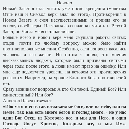
Начало
Новый Завет я стал читать уже после крещения (молитвы
Отче наш и Символ веры знал до этого). Противоречия в
Новом Завете я счел несущественными и принял его за
основу своей веры. Несколько раз начинал читать и Ветхий
Завет, но Числа меня останавливали.
Больше всего в новой вере меня смущали работы святых
отцов: почти по любому вопросу можно было найти
противоположные мнения. Особенно, если вопросы касались
человека и его жизни. Но потом я понял, что мнения
высказывались людьми, которые были признаны святыми
через годы после этого, а люди имеют право на ошибку. Или
мне еще недоступен уровень, на котором эти противоречия
решаются. Например, на уровне Единого Бога противоречий
нет.
Сразу возникают вопросы: А кто Он такой, Единый Бог? Или
единственный? Или бог?
Апостол Павел отвечает:
«Ибо хотя и есть так называемые боги, или на небе, или на
земле, так как есть много богов и господ много, - но у нас
один Бог Отец, из Которого все, и мы для Него, и один
Господь Иисус Христос, Которым все, и мы Им»
.