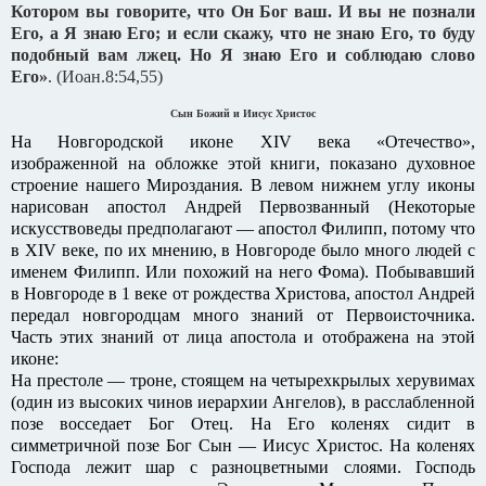
Котором вы говорите, что Он Бог ваш. И вы не познали
Его, а Я знаю Его; и если скажу, что не знаю Его, то буду
подобный вам лжец. Но Я знаю Его и соблюдаю слово
Его»
. (Иоан.8:54,55)
Сын Божий и Иисус Христос
На Новгородской иконе XIV века «Отечество»,
изображенной на обложке этой книги, показано духовное
строение нашего Мироздания. В левом нижнем углу иконы
нарисован апостол Андрей Первозванный (Некоторые
искусствоведы предполагают — апостол Филипп, потому что
в XIV веке, по их мнению, в Новгороде было много людей с
именем Филипп. Или похожий на него Фома). Побывавший
в Новгороде в 1 веке от рождества Христова, апостол Андрей
передал новгородцам много знаний от Первоисточника.
Часть этих знаний от лица апостола и отображена на этой
иконе:
На престоле — троне, стоящем на четырехкрылых херувимах
(один из высоких чинов иерархии Ангелов), в расслабленной
позе восседает Бог Отец. На Его коленях сидит в
симметричной позе Бог Сын — Иисус Христос. На коленях
Господа лежит шар с разноцветными слоями. Господь