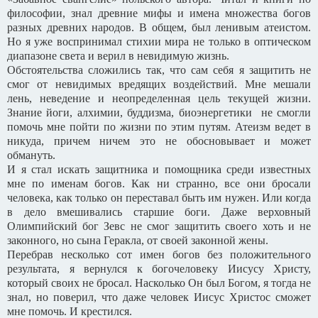
философии, знал древние мифы и имена множества богов
разных древних народов. В общем, был ленивым атеистом.
Но я уже воспринимал стихии мира не только в оптическом
диапазоне света и верил в невидимую жизнь.
Обстоятельства сложились так, что сам себя я защитить не
смог от невидимых вредящих воздействий. Мне мешали
лень, неведение и неопределенная цель текущей жизни.
Знание йоги, алхимии, буддизма, биоэнергетики не смогли
помочь мне пойти по жизни по этим путям. Атеизм ведет в
никуда, причем ничем это не обосновывает и может
обмануть.
И я стал искать защитника и помощника среди известных
мне по именам богов. Как ни странно, все они бросали
человека, как только он переставал быть им нужен. Или когда
в дело вмешивались старшие боги. Даже верховный
Олимпийский бог Зевс не смог защитить своего хоть и не
законного, но сына Геракла, от своей законной жены.
Перебрав несколько сот имен богов без положительного
результата, я вернулся к богочеловеку Иисусу Христу,
который своих не бросал. Насколько Он был Богом, я тогда не
знал, но поверил, что даже человек Иисус Христос сможет
мне помочь. И крестился.