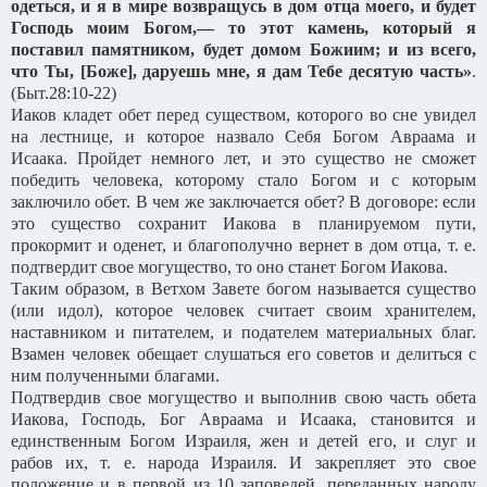
одеться, и я в мире возвращусь в дом отца моего, и будет
Господь моим Богом,— то этот камень, который я
поставил памятником, будет домом Божиим; и из всего,
что Ты, [Боже], даруешь мне, я дам Тебе десятую часть»
.
(Быт.28:10-22)
Иаков кладет обет перед существом, которого во сне увидел
на лестнице, и которое назвало Себя Богом Авраама и
Исаака. Пройдет немного лет, и это существо не сможет
победить человека, которому стало Богом и с которым
заключило обет. В чем же заключается обет? В договоре: если
это существо сохранит Иакова в планируемом пути,
прокормит и оденет, и благополучно вернет в дом отца, т. е.
подтвердит свое могущество, то оно станет Богом Иакова.
Таким образом, в Ветхом Завете богом называется существо
(или идол), которое человек считает своим хранителем,
наставником и питателем, и подателем материальных благ.
Взамен человек обещает слушаться его советов и делиться с
ним полученными благами.
Подтвердив свое могущество и выполнив свою часть обета
Иакова, Господь, Бог Авраама и Исаака, становится и
единственным Богом Израиля, жен и детей его, и слуг и
рабов их, т. е. народа Израиля. И закрепляет это свое
положение и в первой из 10 заповедей, переданных народу