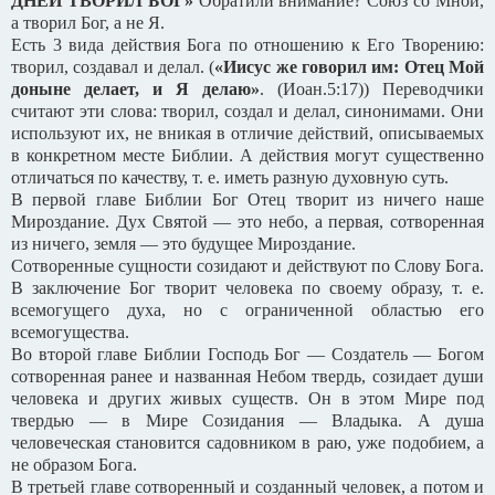
ДНЕЙ ТВОРИЛ БОГ»
Обратили внимание? Союз со Мной,
а творил Бог, а не Я.
Есть 3 вида действия Бога по отношению к Его Творению:
творил, создавал и делал. (
«Иисус же говорил им: Отец Мой
доныне делает, и Я делаю»
. (Иоан.5:17)) Переводчики
считают эти слова: творил, создал и делал, синонимами. Они
используют их, не вникая в отличие действий, описываемых
в конкретном месте Библии. А действия могут существенно
отличаться по качеству, т. е. иметь разную духовную суть.
В первой главе Библии Бог Отец творит из ничего наше
Мироздание. Дух Святой — это небо, а первая, сотворенная
из ничего, земля — это будущее Мироздание.
Сотворенные сущности созидают и действуют по Слову Бога.
В заключение Бог творит человека по своему образу, т. е.
всемогущего духа, но с ограниченной областью его
всемогущества.
Во второй главе Библии Господь Бог — Создатель — Богом
сотворенная ранее и названная Небом твердь, созидает души
человека и других живых существ. Он в этом Мире под
твердью — в Мире Созидания — Владыка. А душа
человеческая становится садовником в раю, уже подобием, а
не образом Бога.
В третьей главе сотворенный и созданный человек, а потом и