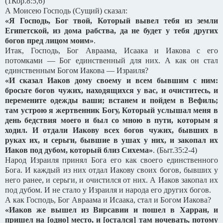
(1Кор.8:5,6)
А Моисею Господь (Сущий) сказал:
«Я Господь, Бог твой, Который вывел тебя из земли
Египетской, из дома рабства, да не будет у тебя других
богов пред лицом моим»
.
Итак, Господь, Бог Авраама, Исаака и Иакова с его
потомками — Бог единственный для них. А как он стал
единственным Богом Иакова — Израиля?
«И сказал Иаков дому своему и всем бывшим с ним:
бросьте богов чужих, находящихся у вас, и очиститесь, и
перемените одежды ваши; встанем и пойдем в Вефиль;
там устрою я жертвенник Богу, Который услышал меня в
день бедствия моего и был со мною в пути, которым я
ходил. И отдали Иакову всех богов чужих, бывших в
руках их, и серьги, бывшие в ушах у них, и закопал их
Иаков под дубом, который близ Сихема»
. (Быт.35:2-4)
Народ Израиля принял Бога его как своего единственного
Бога. И каждый из них отдал Иакову своих богов, бывших у
него ранее, и серьги, и очистился от них. А Иаков закопал их
под дубом. И не стало у Израиля и народа его других богов.
А как Господь, Бог Авраама и Исаака, стал и Богом Иакова?
«Иаков же вышел из Вирсавии и пошел в Харран, и
пришел на [одно] место, и [остался] там ночевать, потому