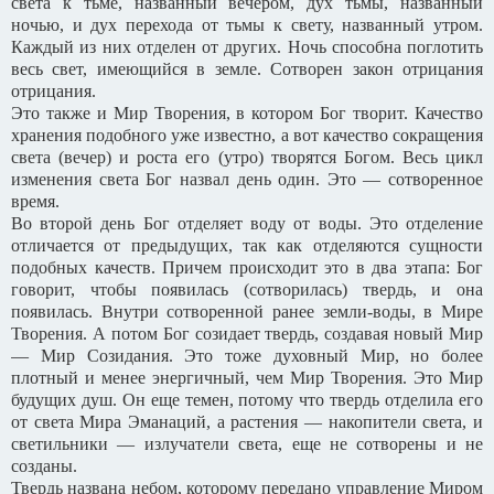
света к тьме, названный вечером, дух тьмы, названный
ночью, и дух перехода от тьмы к свету, названный утром.
Каждый из них отделен от других. Ночь способна поглотить
весь свет, имеющийся в земле. Сотворен закон отрицания
отрицания.
Это также и Мир Творения, в котором Бог творит. Качество
хранения подобного уже известно, а вот качество сокращения
света (вечер) и роста его (утро) творятся Богом. Весь цикл
изменения света Бог назвал день один. Это — сотворенное
время.
Во второй день Бог отделяет воду от воды. Это отделение
отличается от предыдущих, так как отделяются сущности
подобных качеств. Причем происходит это в два этапа: Бог
говорит, чтобы появилась (сотворилась) твердь, и она
появилась. Внутри сотворенной ранее земли-воды, в Мире
Творения. А потом Бог созидает твердь, создавая новый Мир
— Мир Созидания. Это тоже духовный Мир, но более
плотный и менее энергичный, чем Мир Творения. Это Мир
будущих душ. Он еще темен, потому что твердь отделила его
от света Мира Эманаций, а растения — накопители света, и
светильники — излучатели света, еще не сотворены и не
созданы.
Твердь названа небом, которому передано управление Миром