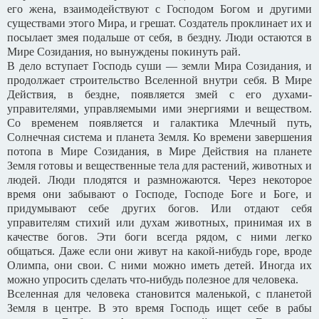
его жена, взаимодействуют с Господом Богом и другими
существами этого Мира, и грешат. Создатель проклинает их и
посылает змея подальше от себя, в бездну. Люди остаются в
Мире Созидания, но вынуждены покинуть рай.
В дело вступает Господь суши — земли Мира Созидания, и
продолжает строительство Вселенной внутри себя. В Мире
Действия, в бездне, появляется змей с его духами-
управителями, управляемыми ими энергиями и веществом.
Со временем появляется и галактика Млечный путь,
Солнечная система и планета Земля. Ко времени завершения
потопа в Мире Созидания, в Мире Действия на планете
Земля готовы и вещественные тела для растений, животных и
людей. Люди плодятся и размножаются. Через некоторое
время они забывают о Господе, Господе Боге и Боге, и
придумывают себе других богов. Или отдают себя
управителям стихий или духам животных, принимая их в
качестве богов. Эти боги всегда рядом, с ними легко
общаться. Даже если они живут на какой-нибудь горе, вроде
Олимпа, они свои. С ними можно иметь детей. Иногда их
можно упросить сделать что-нибудь полезное для человека.
Вселенная для человека становится маленькой, с планетой
Земля в центре. В это время Господь ищет себе в рабы