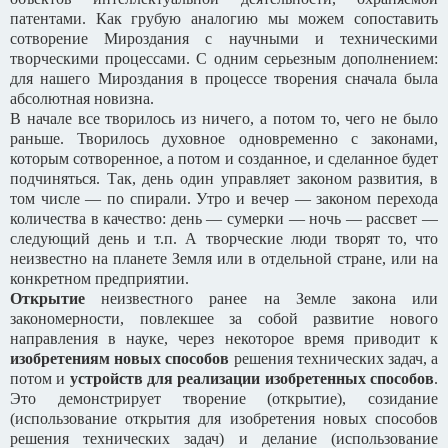
патентами. Как грубую аналогию мы можем сопоставить
сотворение Мироздания с научными и техническими
творческими процессами. С одним серьезным дополнением:
для нашего Мироздания в процессе творения сначала была
абсолютная новизна.
В начале все творилось из ничего, а потом то, чего не было
раньше. Творилось духовное одновременно с законами,
которым сотворенное, а потом и созданное, и сделанное будет
подчиняться. Так, день один управляет законом развития, в
том числе — по спирали. Утро и вечер — законом перехода
количества в качество: день — сумерки — ночь — рассвет —
следующий день и т.п. А творческие люди творят то, что
неизвестно на планете Земля или в отдельной стране, или на
конкретном предприятии.
Открытие
неизвестного ранее на Земле закона или
закономерности, повлекшее за собой развитие нового
направления в науке, через некоторое время приводит к
изобретениям новых способов
решения технических задач, а
потом и
устройств для реализации изобретенных способов
.
Это демонстрирует творение (открытие), созидание
(использование открытия для изобретения новых способов
решения технических задач) и делание (использование