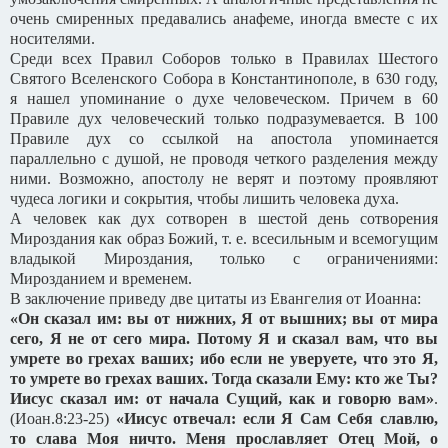
очень смиренных предавались анафеме, иногда вместе с их
носителями.
Среди всех Правил Соборов только в Правилах Шестого
Святого Вселенского Собора в Константинополе, в 630 году,
я нашел упоминание о духе человеческом. Причем в 60
Правиле дух человеческий только подразумевается. В 100
Правиле дух со ссылкой на апостола упоминается
параллельно с душой, не проводя четкого разделения между
ними. Возможно, апостолу не верят и поэтому проявляют
чудеса логики и сокрытия, чтобы лишить человека духа.
А человек как дух сотворен в шестой день сотворения
Мироздания как образ Божий, т. е. всесильным и всемогущим
владыкой Мироздания, только с ограничениями:
Мирозданием и временем.
В заключение приведу две цитаты из Евангелия от Иоанна:
«Он сказал им: вы от нижних, Я от вышних; вы от мира
сего, Я не от сего мира. Потому Я и сказал вам, что вы
умрете во грехах ваших; ибо если не уверуете, что это Я,
то умрете во грехах ваших. Тогда сказали Ему: кто же Ты?
Иисус сказал им: от начала Сущий, как и говорю вам»
.
(Иоан.8:23-25)
«Иисус отвечал: если Я Сам Себя славлю,
то слава Моя ничто. Меня прославляет Отец Мой, о