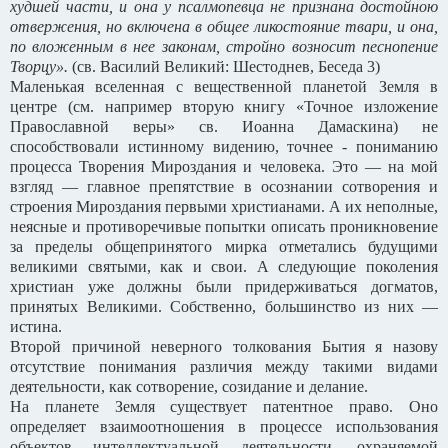
худшей части, и она у псалмопевца не признана достойною
отвержения, но включена в общее ликостояние твари, и она,
по вложенным в нее законам, стройно возносит песнопение
Творцу».
(св. Василий Великий: Шестоднев, Беседа 3)
Маленькая вселенная с вещественной планетой Земля в
центре (см. например вторую книгу «Точное изложение
Православной веры» св. Иоанна Дамаскина) не
способствовали истинному видению, точнее - пониманию
процесса Творения Мироздания и человека. Это — на мой
взгляд — главное препятствие в осознании сотворения и
строения Мироздания первыми христианами. А их неполные,
неясные и противоречивые попытки описать проникновение
за пределы общепринятого мирка отметались будущими
великими святыми, как и свои. А следующие поколения
христиан уже должны были придерживаться догматов,
принятых Великими. Собственно, большинство из них —
истина.
Второй причиной неверного толкования Бытия я назову
отсутствие понимания различия между такими видами
деятельности, как сотворение, созидание и делание.
На планете Земля существует патентное право. Оно
определяет взаимоотношения в процессе использования
объектов интеллектуальной деятельности, охраняемой