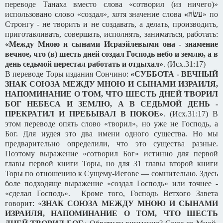
переводе Танаха вместо слова «сотворил (из ничего)»
использовано слово «создал», хотя значение слова
«
עשׂה
» по
Стронгу - не творить и не создавать, а делать, производить,
приготавливать, совершать, исполнять, заниматься, работать:
«Между Мною и сынами Исраэйлевыми она - знамение
вечное, что (в) шесть дней создал Господь небо и землю, а в
день седьмой перестал работать и отдыхал»
. (Исх.31:17)
В переводе Торы издания Сончино:
«СУББОТА - ВЕЧНЫЙ
ЗНАК СОЮЗА МЕЖДУ МНОЮ И СЫНАМИ ИЗРАИЛЯ,
НАПОМИНАНИЕ О ТОМ, ЧТО ШЕСТЬ ДНЕЙ ТВОРИЛ
БОГ НЕБЕСА И ЗЕМЛЮ, А В СЕДЬМОЙ ДЕНЬ -
ПРЕКРАТИЛ И ПРЕБЫВАЛ В ПОКОЕ»
. (Исх.31:17) В
этом переводе опять слово «творил», но уже не Господь, а
Бог. Для иудея это два имени одного существа. Но мы
предварительно определили, что это существа разные.
Поэтому выражение «сотворил Бог» истинно для первой
главы первой книги Торы, но для 31 главы второй книги
Торы по отношению к Сущему-Иегове — сомнительно. Здесь
боле подходяще выражение «создал Господь» или точнее -
«сделал Господь». Кроме того, Господь Ветхого Завета
говорит: «
ЗНАК СОЮЗА МЕЖДУ МНОЮ И СЫНАМИ
ИЗРАИЛЯ, НАПОМИНАНИЕ О ТОМ, ЧТО ШЕСТЬ