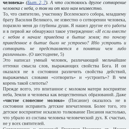
человека»
(
Быт. 2, 7
). А что состоялось другое сотворение
человека с неба, о том ни от кого нам неизвестно.
То, что святителю, участнику Вселенского собора, младшему
брату Василия Великого, не известно о сотворении человека,
поразило меня до глубины души. Я нашел другие его работы
и в первой же обнаружил такое утверждение:
«И если вместе
с небом в начале приведена в бытие земля; то почему
приведенное в бытие было не устроено? Ибо устроить и
сотворить не представляется в понятии чем либо
различным»
. (О шестодневе, 5)
Это написал умный человек, различающий мельчайшие
оттенки смысла слов, выражающих свойства Бога. И он
оказался не в состоянии различить свойства действий,
выражаемых словами «сотворить» и «устроить»? В чем
корень такой слепоты?
Прежде всего, это впитанное с молоком матери восприятие
неба, Земли и человека как вещественных образований. Даже
«чистое словесное молоко»
(Писание) оказалось не в
состоянии исправить детские впечатления. Более того, это
детское восприятие исказило толкование Писания настолько,
что убрало из состава человека человеческий дух. К счастью,
не у всех святителей.