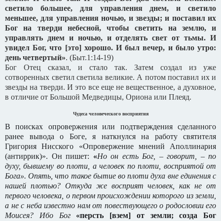
светило большее, для управления днем, и светило
меньшее, для управления ночью, и звезды;
и поставил их
Бог на тверди небесной, чтобы светить на землю, и
управлять днем и ночью, и отделять свет от тьмы. И
увидел Бог, что [это] хорошо.
И был вечер, и было утро:
день четвертый»
. (Быт.1:14-19)
Бог Отец сказал, и стало так. Затем создал из уже
сотворенных светил светила великие. А потом поставил их и
звезды на тверди. И это все еще не вещественное, а духовное,
в отличие от Большой Медведицы, Ориона или Плеяд.
Чудеса человеческого восприятия
В поисках опровержения или подтверждения сделанного
ранее вывода о Боге, я наткнулся на работу святителя
Григория Нисского «Опровержение мнений Аполлинария
(антиррик)». Он пишет:
«
Но он есть Бог, – говорит, – по
духу, бывшему во плоти, а человек по плоти, восприятой от
Бога». Опять, что такое бытие во плоти духа вне единения с
нашей плотью? Откуда же восприят человек, как не от
первого человека, о первом происхождении которого из земли,
а не с неба известно нам от повествующего о родословии его
Моисея? Ибо Бог
«персть [взем] от земли; созда Бог