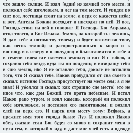
что зашло солнце. И взял [один] из камней того места, и
положил себе изголовьем, и лег на том месте. И увидел во
сне: вот, лестница стоит на земле, а верх ее касается неба;
и вот, Ангелы Божии восходят и нисходят по ней. И вот,
Господь стоит на ней и говорит: Я Господь, Бог Авраама,
отца твоего, и Бог Исаака. Землю, на которой ты лежишь,
Я дам тебе и потомству твоему; и будет потомство твое,
как песок земной; и распространишься к морю и к
востоку, и к северу и к полудню; и благословятся в тебе и
в семени твоем все племена земные; и вот Я с тобою, и
сохраню тебя везде, куда ты ни пойдешь; и возвращу тебя
в сию землю, ибо Я не оставлю тебя, доколе не исполню
того, что Я сказал тебе. Иаков пробудился от сна своего и
сказал: истинно Господь присутствует на месте сем; а я не
знал! И убоялся и сказал: как страшно сие место! это не
иное что, как дом Божий, это врата небесные. И встал
Иаков рано утром, и взял камень, который он положил
себе изголовьем, и поставил его памятником, и возлил
елей на верх его. И нарек имя месту тому: Вефиль, а
прежнее имя того города было: Луз. И положил Иаков
обет, сказав: если Бог будет со мною и сохранит меня в
пути сем, в который я иду, и даст мне хлеб есть и одежду