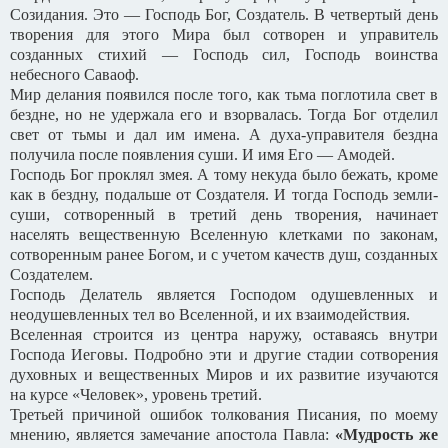
Созидания. Это — Господь Бог, Создатель. В четвертый день
творения для этого Мира был сотворен и управитель
созданных стихий — Господь сил, Господь воинства
небесного Саваоф.
Мир делания появился после того, как тьма поглотила свет в
бездне, но не удержала его и взорвалась. Тогда Бог отделил
свет от тьмы и дал им имена. А духа-управителя бездна
получила после появления суши. И имя Его — Амодей.
Господь Бог проклял змея. А тому некуда было бежать, кроме
как в бездну, подальше от Создателя. И тогда Господь земли-
суши, сотворенный в третий день творения, начинает
населять вещественную Вселенную клетками по законам,
сотворенным ранее Богом, и с учетом качеств душ, созданных
Создателем.
Господь Делатель является Господом одушевленных и
неодушевленных тел во Вселенной, и их взаимодействия.
Вселенная строится из центра наружу, оставаясь внутри
Господа Иеговы. Подробно эти и другие стадии сотворения
духовных и вещественных Миров и их развитие изучаются
на курсе «Человек», уровень третий.
Третьей причиной ошибок толкования Писания, по моему
мнению, является замечание апостола Павла:
«Мудрость же