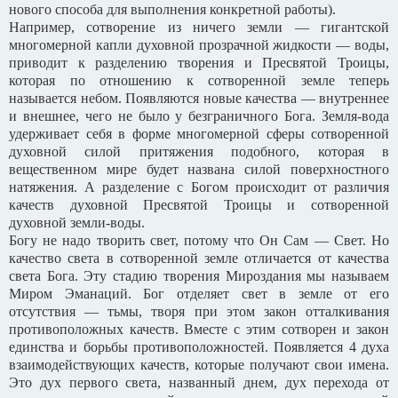
нового способа для выполнения конкретной работы).
Например, сотворение из ничего земли — гигантской
многомерной капли духовной прозрачной жидкости — воды,
приводит к разделению творения и Пресвятой Троицы,
которая по отношению к сотворенной земле теперь
называется небом. Появляются новые качества — внутреннее
и внешнее, чего не было у безграничного Бога. Земля-вода
удерживает себя в форме многомерной сферы сотворенной
духовной силой притяжения подобного, которая в
вещественном мире будет названа силой поверхностного
натяжения. А разделение с Богом происходит от различия
качеств духовной Пресвятой Троицы и сотворенной
духовной земли-воды.
Богу не надо творить свет, потому что Он Сам — Свет. Но
качество света в сотворенной земле отличается от качества
света Бога. Эту стадию творения Мироздания мы называем
Миром Эманаций. Бог отделяет свет в земле от его
отсутствия — тьмы, творя при этом закон отталкивания
противоположных качеств. Вместе с этим сотворен и закон
единства и борьбы противоположностей. Появляется 4 духа
взаимодействующих качеств, которые получают свои имена.
Это дух первого света, названный днем, дух перехода от