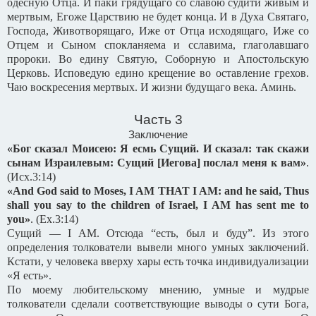
одесную Отца. И паки грядущаго со славою судити живым и
мертвым, Егоже Царствию не будет конца. И в Духа Святаго,
Господа, Животворящаго, Иже от Отца исходящаго, Иже со
Отцем и Сыном спокланяема и сславима, глаголавшаго
пророки. Во едину Святую, Соборную и Апостольскую
Церковь. Исповедую едино крещение во оставление грехов.
Чаю воскресения мертвых. И жизни будущаго века. Аминь.
Часть 3
Заключение
«Бог сказал Моисею: Я есмь Сущий. И сказал: так скажи
сынам Израилевым: Сущий [Иегова] послал меня к вам»
.
(
Исх
.3:14)
«And God said to Moses, I AM THAT I AM: and he said, Thus
shall you say to the children of Israel, I AM has sent me to
you»
.
(Ex.3:14)
Сущий — I AM. Отсюда “есть, был и буду”. Из этого
определения толкователи вывели много умных заключений.
Кстати, у человека вверху хары есть точка индивидуализации
«Я есть».
По моему любительскому мнению, умные и мудрые
толкователи сделали соответствующие выводы о сути Бога,