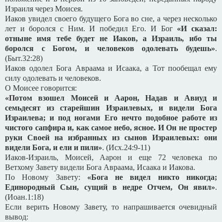
Израиля через Моисея.
Иаков увидел своего будущего Бога во сне, а через несколько
лет и боролся с Ним. И победил Его. И Бог
«И сказал:
отныне имя тебе будет не Иаков, а Израиль, ибо ты
боролся с Богом, и человеков одолевать будешь»
.
(Быт.32:28)
Иаков одолел Бога Авраама и Исаака, а Тот пообещал ему
силу одолевать и человеков.
О Моисее говорится:
«Потом взошел Моисей и Аарон, Надав и Авиуд и
семьдесят из старейшин Израилевых, и видели Бога
Израилева; и под ногами Его нечто подобное работе из
чистого сапфира и, как самое небо, ясное. И Он не простер
руки Своей на избранных из сынов Израилевых: они
видели Бога, и ели и пили»
. (Исх.24:9-11)
Иаков-Израиль, Моисей, Аарон и еще 72 человека по
Ветхому Завету видели Бога Авраама, Исаака и Иакова.
По Новому Завету:
«Бога не видел никто никогда;
Единородный Сын, сущий в недре Отчем, Он явил»
.
(Иоан.1:18)
Если верить Новому Завету, то напрашивается очевидный
вывод: