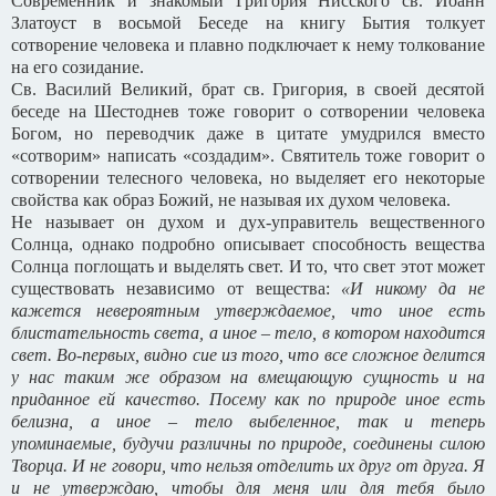
Современник и знакомый Григория Нисского св. Иоанн
Златоуст в восьмой Беседе на книгу Бытия толкует
сотворение человека и плавно подключает к нему толкование
на его созидание.
Св. Василий Великий, брат св. Григория, в своей десятой
беседе на Шестоднев тоже говорит о сотворении человека
Богом, но переводчик даже в цитате умудрился вместо
«сотворим» написать «создадим». Святитель тоже говорит о
сотворении телесного человека, но выделяет его некоторые
свойства как образ Божий, не называя их духом человека.
Не называет он духом и дух-управитель вещественного
Солнца, однако подробно описывает способность вещества
Солнца поглощать и выделять свет. И то, что свет этот может
существовать независимо от вещества:
«И никому да не
кажется невероятным утверждаемое, что иное есть
блистательность света, а иное – тело, в котором находится
свет. Во-первых, видно сие из того, что все сложное делится
у нас таким же образом на вмещающую сущность и на
приданное ей качество. Посему как по природе иное есть
белизна, а иное – тело выбеленное, так и теперь
упоминаемые, будучи различны по природе, соединены силою
Творца. И не говори, что нельзя отделить их друг от друга. Я
и не утверждаю, чтобы для меня или для тебя было