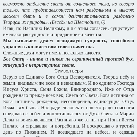
возможно отделение света от солнечного тела, но говорю
только, что представляющееся нам раздельным в мыслях
может быть и в самой действительности разделено
Творцом их природы». (Беседы на Шестоднев, 6)
Итак, по Василию Великому, и я с этим согласен, существует
вмещающая сущность и приданное ей качество.
Мы называем духом невидимую сущность, способную
управлять количеством своего качества.
Сложные духи могут иметь несколько качеств.
Бог Отец - ничем и никем не ограниченный простой дух,
живущий в неприступном свете.
Символ веры
Верую во Единаго Бога Отца Вседержителя, Творца небу и
земли, видимым же всем и невидимым. И во единаго Господа
Иисуса Христа, Сына Божия, Единороднаго, Иже от Отца
рожденнаго прежде всех век; Света от Света, Бога истинна от
Бога истинна, рожденна, несотворенна, единосущна Отцу,
Имже вся быша. Нас ради человек и нашего ради спасения
сшедшаго с небес и воплотившагося от Духа Свята и Марии
Девы и вочеловечшася. Распятаго же за ны при Понтийстем
Пилате, и страдавша, и погребенна. И воскресшаго в третий
день по Писанием. И возшедшаго на небеса, и седяща