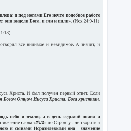
лева; и под ногами Его нечто подобное работе
: они видели Бога, и ели и пили»
. (Исх.24:9-11)
.1:18)
сотворил все видимое и невидимое. А значит, и
суса Христа. И был получен первый ответ. Если
тся Богом Отцом Иисуса Христа, Бога христиан,
подь небо и землю, а в день седьмой почил и
я значение слова
«
עשׂה
» по Стронгу - не творить и
ою и сынами Исраэйлевыми она - знамение