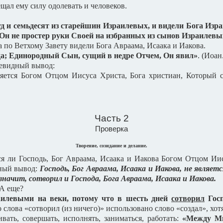
ещал ему силу одолевать и человеков.
 и семьдесят из старейшин Израилевых, и видели Бога Израи
И Он не простер руки Своей на избранных из сынов Израилевых
 по Ветхому Завету видели Бога Авраама, Исаака и Иакова.
да; Единородный Сын, сущий в недре Отчем, Он явил»
. (Иоан
чевидный вывод:
ляется Богом Отцом Иисуса Христа, Бога христиан, Который 
Часть 2
Проверка
Творение, созидание и делание.
ся ли Господь, Бог Авраама, Исаака и Иакова Богом Отцом Ии
дный вывод:
Господь, Бог Авраама, Исаака и Иакова, не являе
значит, сотворил и Господа, Бога Авраама, Исаака и Иакова.
 А еще?
аилевыми на веки, потому что в шесть дней
сотворил
Гос
о слова «сотворил (из ничего)» использовано слово «создал», хот
ивать, совершать, исполнять, заниматься, работать:
«Между Мн