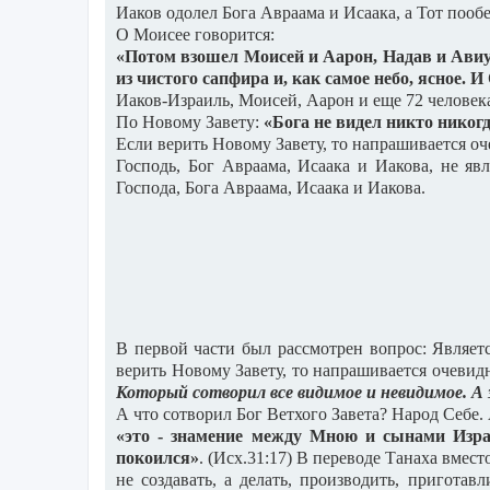
Иаков одолел Бога Авраама и Исаака, а Тот пооб
О Моисее говорится:
«Потом взошел Моисей и Аарон, Надав и Авиуд
из чистого сапфира и, как самое небо, ясное. 
Иаков-Израиль, Моисей, Аарон и еще 72 человека
По Новому Завету:
«Бога не видел никто никог
Если верить Новому Завету, то напрашивается о
Господь, Бог Авраама, Исаака и Иакова, не яв
Господа, Бога Авраама, Исаака и Иакова.
В первой части был рассмотрен вопрос: Являет
верить Новому Завету, то напрашивается очеви
Который сотворил все видимое и невидимое. А 
А что сотворил Бог Ветхого Завета? Народ Себе.
«это - знамение между Мною и сынами Изр
покоился»
. (Исх.31:17) В переводе Танаха вмест
не создавать, а делать, производить, приготавл