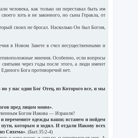
али человека, как только он переставал быть им
воего хоть и не законного, но сына Геракла, от
оторый своих не бросал. Насколько Он был Богом,
ечия в Новом Завете я счел несущественными и
ротивоположные мнения. Особенно, если вопросы
 святыми через годы после этого, а люди имеют
 Единого Бога противоречий нет.
- но у нас один Бог Отец, из Которого все, и мы
 богов пред лицом моим»
.
нственным Богом Иакова — Израиля?
, и перемените одежды ваши; встанем и пойдем
пути, которым я ходил. И отдали Иакову всех
лиз Сихема»
. (Быт.35:2-4)
х у него ранее, и серьги, и очистился от них. А