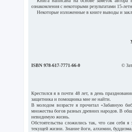
Книга написана на основе заметок автора
ознакомления с некоторыми результатами 15-лет
Некоторые изложенные в книге выводы и зак
УДК 2
ISBN
978-617-7771-66-0
© За
Крестился я в почти 48 лет, в день празднован
защитника и помощника мне не найти.
В молодом возрасте я прочитал «Забавную би
множества богов разных древних народов. В общ
невидимую жизнь.
Обстоятельства сложились так, что сам себя 
текущей жизни. Знание йоги, алхимии, буддизма