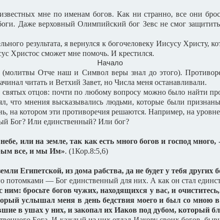
звестных мне по именам богов. Как ни странно, все они брос
оги. Даже верховный Олимпийский бог Зевс не смог защитить с
льного результата, я вернулся к богочеловеку Иисусу Христу, к
исус Христос сможет мне помочь. И крестился.
Начало
я (молитвы Отче наш и Символ веры знал до этого). Противор
начинал читать и Ветхий Завет, но Числа меня останавливали.
ы святых отцов: почти по любому вопросу можно было найти п
нял, что мнения высказывались людьми, которые были признаны
нь, на котором эти противоречия решаются. Например, на уровне
ный Бог? Или единственный? Или бог?
ебе, или на земле, так как есть много богов и господ много, 
рым все, и мы Им»
. (1Кор.8:5,6)
емли Египетской, из дома рабства, да не будет у тебя других
 его потомками — Бог единственный для них. А как он стал еди
 ним: бросьте богов чужих, находящихся у вас, и очиститесь
торый услышал меня в день бедствия моего и был со мною в 
вшие в ушах у них, и закопал их Иаков под дубом, который б
твенного Бога. И каждый из них отдал Иакову своих богов, бывши