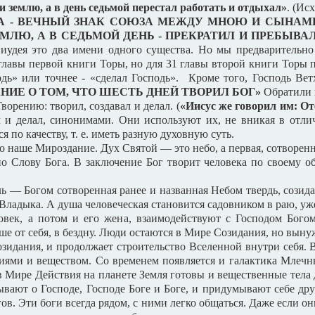
 и землю, а в день седьмой перестал работать и отдыхал»
. (Исх
А - ВЕЧНЫЙ ЗНАК СОЮЗА МЕЖДУ МНОЮ И СЫНАМИ
МЛЮ, А В СЕДЬМОЙ ДЕНЬ - ПРЕКРАТИЛ И ПРЕБЫВАЛ
я иудея это два имени одного существа. Но мы предварительно
главы первой книги Торы, но для 31 главы второй книги Тор
дь» или точнее - «сделал Господь». Кроме того, Господь Ветх
ИЕ О ТОМ, ЧТО ШЕСТЬ ДНЕЙ ТВОРИЛ БОГ»
Обратили 
ворению: творил, создавал и делал. (
«Иисус же говорил им: От
л и делал, синонимами. Они используют их, не вникая в отл
 по качеству, т. е. иметь разную духовную суть.
о наше Мироздание. Дух Святой — это небо, а первая, сотворенн
Слову Бога. В заключение Бог творит человека по своему обр
ь — Богом сотворенная ранее и названная Небом твердь, созид
адыка. А душа человеческая становится садовником в раю, уже 
овек, а потом и его жена, взаимодействуют с Господом Бого
ше от себя, в бездну. Люди остаются в Мире Созидания, но вын
идания, и продолжает строительство Вселенной внутри себя. В 
ями и веществом. Со временем появляется и галактика Млечны
 Мире Действия на планете Земля готовы и вещественные тела
ывают о Господе, Господе Боге и Боге, и придумывают себе др
ов. Эти боги всегда рядом, с ними легко общаться. Даже если он