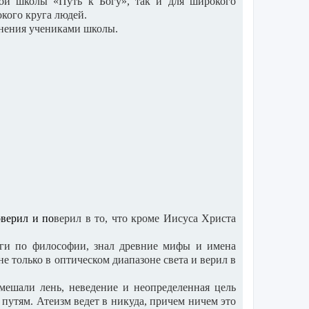
кой школы «Путь к Богу», так и для широкого
кого круга людей.
чнения учениками школы.
верил и по
верил в то, что кроме Иисуса Христа
иги по философии, знал древние мифы и имена
 только в оптическом диапазоне света и верил в
мешали лень, неведение и неопределенная цель
путям. Атеизм ведет в никуда, причем ничем это