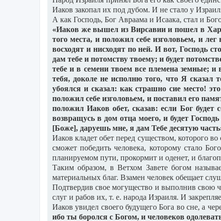
Иаков закопал их под дубом. И не стало у Израил
А как Господь, Бог Авраама и Исаака, стал и Бог
«Иаков же вышел из Вирсавии и пошел в Харран
того места, и положил себе изголовьем, и лег 
восходят и нисходят по ней. И вот, Господь с
дам тебе и потомству твоему; и будет потомств
тебе и в семени твоем все племена земные; и 
тебя, доколе не исполню того, что Я сказал т
убоялся и сказал: как страшно сие место! эт
положил себе изголовьем, и поставил его памят
положил Иаков обет, сказав: если Бог будет 
возвращусь в дом отца моего, и будет Господ
[Боже], даруешь мне, я дам Тебе десятую часть
Иаков кладет обет перед существом, которого во 
сможет победить человека, которому стало Бого
планируемом пути, прокормит и оденет, и благопо
Таким образом, в Ветхом Завете богом называе
материальных благ. Взамен человек обещает слуш
Подтвердив свое могущество и выполнив свою час
слуг и рабов их, т. е. народа Израиля. И закреп
Иаков увидел своего будущего Бога во сне, а чер
ибо ты боролся с Богом, и человеков одолеват