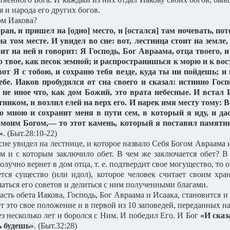
я и народа его других богов.
ом Иакова?
, и пришел на [одно] место, и [остался] там ночевать, пот
на том месте. И увидел во сне: вот, лестница стоит на земле
тоит на ней и говорит: Я Господь, Бог Авраама, отца твоего,
о твое, как песок земной; и распространишься к морю и к вост
вот Я с тобою, и сохраню тебя везде, куда ты ни пойдешь; 
ебе. Иаков пробудился от сна своего и сказал: истинно Госп
о не иное что, как дом Божий, это врата небесные. И встал
ником, и возлил елей на верх его. И нарек имя месту тому: 
со мною и сохранит меня в пути сем, в который я иду, и дас
ь моим Богом,— то этот камень, который я поставил памятни
»
. (Быт.28:10-22)
сне увидел на лестнице, и которое назвало Себя Богом Авраама 
м и с которым заключило обет. В чем же заключается обет? В
лучно вернет в дом отца, т. е. подтвердит свое могущество, то 
тся существо (или идол), которое человек считает своим хра
аться его советов и делиться с ним полученными благами.
ть обета Иакова, Господь, Бог Авраама и Исаака, становится и
ляет это свое положение и в первой из 10 заповедей, переданных 
ез несколько лет и боролся с Ним. И победил Его. И Бог
«И сказ
ь будешь»
. (Быт.32:28)