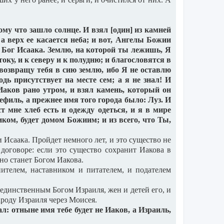
ому что зашло солнце. И взял [один] из камней
, а верх ее касается неба; и вот, Ангелы Божии
 и Бог Исаака. Землю, на которой ты лежишь, Я
оку, и к северу и к полудню; и благословятся в
и возвращу тебя в сию землю, ибо Я не оставлю
одь присутствует на месте сем; а я не знал! И
 Иаков рано утром, и взял камень, который он
Вефиль, а прежнее имя того города было: Луз. И
т мне хлеб есть и одежду одеться, и я в мире
ком, будет домом Божиим; и из всего, что Ты,
и Исаака. Пройдет немного лет, и это существо не
 договоре: если это существо сохранит Иакова в
оно станет Богом Иакова.
нителем, наставником и питателем, и подателем
 единственным Богом Израиля, жен и детей его, и
народу Израиля через Моисея.
ал: отныне имя тебе будет не Иаков, а Израиль,