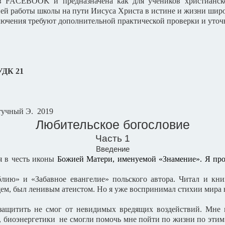
 в
FACEBOOK
и
предназначена как для учеников христианс
ней работы школы на пути Иисуса Христа в истине и жизни широ
лючения требуют дополнительной практической проверки и уто
1
тучный Э. 2019
Любительское богословие
Часть 1
Введение
ия в честь иконы
Божией Матери, именуемой «Знамение». Я про
блию» и «Забавное евангелие» польского автора. Читал и кн
ем, был ленивым атеистом. Но я уже воспринимал стихии мира не
я защитить не смог от невидимых вредящих воздействий. Мне 
, биоэнергетики не смогли помочь мне пойти по жизни по этим 