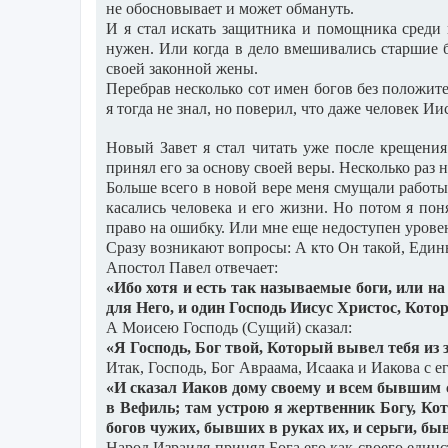
не обосновывает и может обмануть.
И я стал искать защитника и помощника среди и
нужен. Или когда в дело вмешивались старшие б
своей законной жены.
Перебрав несколько сот имен богов без положите
я тогда не знал, но поверил, что даже человек И
Новый Завет я стал читать уже после крещени
принял его за основу своей веры. Несколько раз 
Больше всего в новой вере меня смущали работ
касались человека и его жизни. Но потом я по
право на ошибку. Или мне еще недоступен урове
Сразу возникают вопросы: А кто Он такой, Еди
Апостол Павел отвечает:
«Ибо хотя и есть так называемые боги, или на н
для Него, и один Господь Иисус Христос, Кото
А Моисею Господь (Сущий) сказал:
«Я Господь, Бог твой, Который вывел тебя из з
Итак, Господь, Бог Авраама, Исаака и Иакова с
«И сказал Иаков дому своему и всем бывшим с
в Вефиль; там устрою я жертвенник Богу, Ко
богов чужих, бывших в руках их, и серьги, бы
Народ Израиля принял Бога его как своего единс