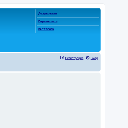
До крещения
Первые шаги
FACEBOOK
Регистрация
Вход