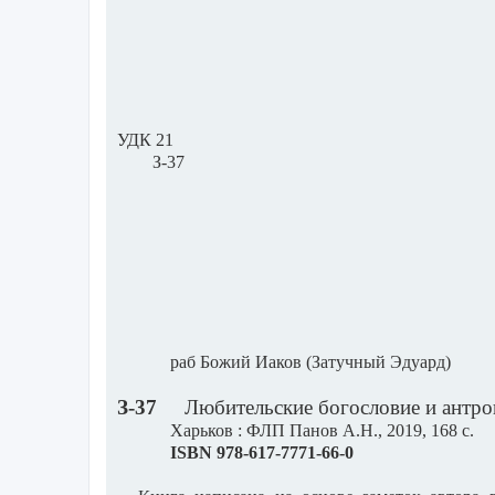
УДК 21
З-37
раб Божий Иаков (Затучный Эдуард)
З-37
Любительские богословие и антр
Харьков : ФЛП Панов А.Н., 2019, 168 с.
ISBN
978-617-7771-66-0