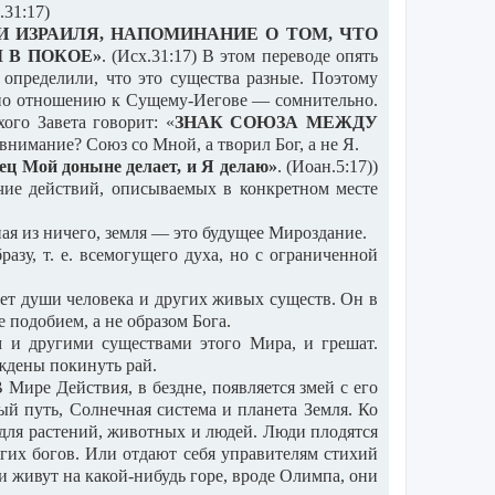
.31:17)
 ИЗРАИЛЯ, НАПОМИНАНИЕ О ТОМ, ЧТО
 В ПОКОЕ»
. (Исх.31:17) В этом переводе опять
 определили, что это существа разные. Поэтому
ы по отношению к Сущему-Иегове — сомнительно.
ого Завета говорит: «
ЗНАК СОЮЗА МЕЖДУ
внимание? Союз со Мной, а творил Бог, а не Я.
ец Мой доныне делает, и Я делаю»
. (Иоан.5:17))
ичие действий, описываемых в конкретном месте
ая из ничего, земля — это будущее Мироздание.
азу, т. е. всемогущего духа, но с ограниченной
ает души человека и других живых существ. Он в
подобием, а не образом Бога.
м и другими существами этого Мира, и грешат.
уждены покинуть рай.
Мире Действия, в бездне, появляется змей с его
й путь, Солнечная система и планета Земля. Ко
 для растений, животных и людей. Люди плодятся
угих богов. Или отдают себя управителям стихий
и живут на какой-нибудь горе, вроде Олимпа, они