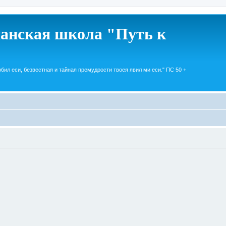
анская школа "Путь к
юбил еси, безвестная и тайная премудрости твоея явил ми еси." ПС 50 +