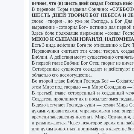
вечное, что (в) шесть дней создал Господь небо
В переводе Торы издания Сончино:
«СУББОТ
ШЕСТЬ ДНЕЙ ТВОРИЛ БОГ НЕБЕСА И ЗЕ
слово «творил», но уже не Господь, а Бог. Дл
выражение «сотворил Бог» истинно для первой 
Здесь боле подходяще выражение «создал Госпо
МНОЮ И СЫНАМИ ИЗРАИЛЯ, НАПОМИНАН
Есть 3 вида действия Бога по отношению к Его Т
Переводчики считают эти слова: творил, созда
Библии. А действия могут существенно отличаться
В первой главе Библии Бог Отец творит из ничег
Сотворенные сущности созидают и действуют по 
областью его всемогущества.
Во второй главе Библии Господь Бог — Создател
этом Мире под твердью — в Мире Созидания — Вл
В третьей главе сотворенный и созданный чел
Создатель проклинает их и посылает змея подаль
В дело вступает Господь суши — земли Мира Соз
духами-управителями, управляемыми ими энерги
времени завершения потопа в Мире Созидания, в
и размножаются. Через некоторое время они заб
или духам животных, принимая их в качестве бог