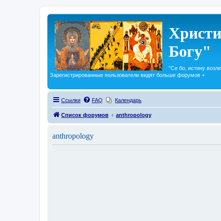
Христи
Богу"
"Се бо, истину возл
Зарегистрированные пользователи видят больше форумов +
Ссылки
FAQ
Календарь
Список форумов
anthropology
anthropology