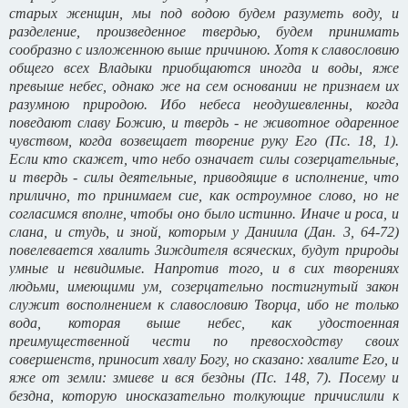
старых женщин, мы под водою будем разуметь воду, и
разделение, произведенное твердью, будем принимать
сообразно с изложенною выше причиною. Хотя к славословию
общего всех Владыки приобщаются иногда и воды, яже
превыше небес, однако же на сем основании не признаем их
разумною природою. Ибо небеса неодушевленны, когда
поведают славу Божию, и твердь - не животное одаренное
чувством, когда возвещает творение руку Его (Пс. 18, 1).
Если кто скажет, что небо означает силы созерцательные,
и твердь - силы деятельные, приводящие в исполнение, что
прилично, то принимаем cиe, как остроумное слово, но не
согласимся вполне, чтобы оно было истинно. Иначе и роса, и
слана, и студь, и зной, которым у Даниила (Дан. 3, 64-72)
повелевается хвалить Зиждителя всяческих, будут природы
умные и невидимые. Напротив того, и в сих творениях
людьми, имеющими ум, созерцательно постигнутый закон
служит восполнением к славословию Творца, ибо не только
вода, которая выше небес, как удостоенная
преимущественной чести по превосходству своих
совершенств, приносит хвалу Богу, но сказано: хвалите Его, и
яже от земли: змиеве и вся бездны (Пс. 148, 7). Посему и
бездна, которую иносказательно толкующие причислили к