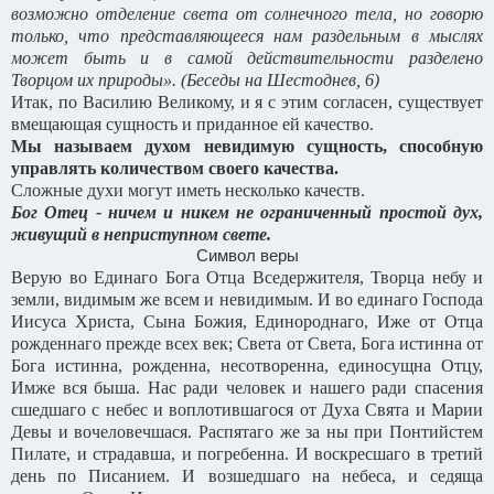
возможно отделение света от солнечного тела, но говорю
только, что представляющееся нам раздельным в мыслях
может быть и в самой действительности разделено
Творцом их природы». (Беседы на Шестоднев, 6)
Итак, по Василию Великому, и я с этим согласен, существует
вмещающая сущность и приданное ей качество.
Мы называем духом невидимую сущность, способную
управлять количеством своего качества.
Сложные духи могут иметь несколько качеств.
Бог Отец - ничем и никем не ограниченный простой дух,
живущий в неприступном свете.
Символ веры
Верую во Единаго Бога Отца Вседержителя, Творца небу и
земли, видимым же всем и невидимым. И во единаго Господа
Иисуса Христа, Сына Божия, Единороднаго, Иже от Отца
рожденнаго прежде всех век; Света от Света, Бога истинна от
Бога истинна, рожденна, несотворенна, единосущна Отцу,
Имже вся быша. Нас ради человек и нашего ради спасения
сшедшаго с небес и воплотившагося от Духа Свята и Марии
Девы и вочеловечшася. Распятаго же за ны при Понтийстем
Пилате, и страдавша, и погребенна. И воскресшаго в третий
день по Писанием. И возшедшаго на небеса, и седяща