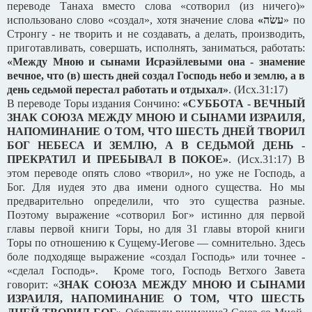
переводе Танаха вместо слова «сотворил (из ничего)»
использовано слово «создал», хотя значение слова
«
עשׂה
» по
Стронгу - не творить и не создавать, а делать, производить,
приготавливать, совершать, исполнять, заниматься, работать:
«Между Мною и сынами Исраэйлевыми она - знамение
вечное, что (в) шесть дней создал Господь небо и землю, а в
день седьмой перестал работать и отдыхал»
. (Исх.31:17)
В переводе Торы издания Сончино:
«СУББОТА - ВЕЧНЫЙ
ЗНАК СОЮЗА МЕЖДУ МНОЮ И СЫНАМИ ИЗРАИЛЯ,
НАПОМИНАНИЕ О ТОМ, ЧТО ШЕСТЬ ДНЕЙ ТВОРИЛ
БОГ НЕБЕСА И ЗЕМЛЮ, А В СЕДЬМОЙ ДЕНЬ -
ПРЕКРАТИЛ И ПРЕБЫВАЛ В ПОКОЕ»
. (Исх.31:17) В
этом переводе опять слово «творил», но уже не Господь, а
Бог. Для иудея это два имени одного существа. Но мы
предварительно определили, что это существа разные.
Поэтому выражение «сотворил Бог» истинно для первой
главы первой книги Торы, но для 31 главы второй книги
Торы по отношению к Сущему-Иегове — сомнительно. Здесь
боле подходяще выражение «создал Господь» или точнее -
«сделал Господь». Кроме того, Господь Ветхого Завета
говорит: «
ЗНАК СОЮЗА МЕЖДУ МНОЮ И СЫНАМИ
ИЗРАИЛЯ, НАПОМИНАНИЕ О ТОМ, ЧТО ШЕСТЬ