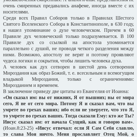
очень смиренных предавались анафеме, иногда вместе с их
носителями.
Среди всех Правил Соборов только в Правилах Шестого
Святого Вселенского Собора в Константинополе, в 630 году,
я нашел упоминание о духе человеческом. Причем в 60
Правиле дух человеческий только подразумевается. В 100
Правиле дух со ссылкой на апостола упоминается
параллельно с душой, не проводя четкого разделения между
ними. Возможно, апостолу не верят и поэтому проявляют
чудеса логики и сокрытия, чтобы лишить человека духа.
А человек как дух сотворен в шестой день сотворения
Мироздания как образ Божий, т. е. всесильным и всемогущим
владыкой Мироздания, только с ограничениями:
Мирозданием и временем.
В заключение приведу две цитаты из Евангелия от Иоанна:
«Он сказал им: вы от нижних, Я от вышних; вы от мира
сего, Я не от сего мира. Потому Я и сказал вам, что вы
умрете во грехах ваших; ибо если не уверуете, что это Я,
то умрете во грехах ваших. Тогда сказали Ему: кто же Ты?
Иисус сказал им: от начала Сущий, как и говорю вам»
.
(Иоан.8:23-25)
«Иисус отвечал: если Я Сам Себя славлю,
то слава Моя ничто. Меня прославляет Отец Мой, о