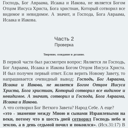
Господь, Бог Авраама, Исаака и Иакова, не является Богом
Отцом Иисуса Христа, Бога христиан, Который сотворил все
видимое и невидимое. А значит, и Господа, Бога Авраама,
Исаака и Иакова.
Часть 2
Проверка
Творение, созидание и делание.
В первой части был рассмотрен вопрос: Является ли Господь,
Бог Авраама, Исаака и Иакова Богом Отцом Иисуса Христа.
И был получен первый ответ. Если верить Новому Завету, то
напрашивается очевидный вывод:
Господь, Бог Авраама,
Исаака и Иакова, не является Богом Отцом Иисуса
Христа, Бога христиан, Который сотворил все видимое и
невидимое. А значит, сотворил и Господа, Бога Авраама,
Исаака и Иакова.
А что сотворил Бог Ветхого Завета? Народ Себе. А еще?
«это - знамение между Мною и сынами Израилевыми на
веки, потому что в шесть дней
сотворил
Господь небо и
землю, а в день седьмой почил и покоился»
. (Исх.31:17) В