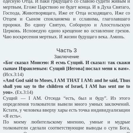
одесную Отца. И паки грядущаго со славою судити живым и
мертвым, Егоже Царствию не будет конца. И в Духа Святаго,
Господа, Животворящаго, Иже от Отца исходящаго, Иже со
Отцем и Сыном спокланяема и сславима, глаголавшаго
пророки. Во едину Святую, Соборную и Апостольскую
Церковь. Исповедую едино крещение во оставление грехов.
Чаю воскресения мертвых. И жизни будущаго века. Аминь.
Часть 3
Заключение
«Бог сказал Моисею: Я есмь Сущий. И сказал: так скажи
сынам Израилевым: Сущий [Иегова] послал меня к вам»
.
(
Исх
.3:14)
«And God said to Moses, I AM THAT I AM: and he said, Thus
shall you say to the children of Israel, I AM has sent me to
you»
.
(Ex.3:14)
Сущий — I AM. Отсюда “есть, был и буду”. Из этого
определения толкователи вывели много умных заключений.
Кстати, у человека вверху хары есть точка индивидуализации
«Я есть».
По моему любительскому мнению, умные и мудрые
толкователи сделали соответствующие выводы о сути Бога,