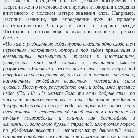
так как Он находился вне их детского восприятия. О
творении же и о и человеке они думали и говорили исходя из
впитанного с молоком матери значения слов. Например,
Василий Великий, дав определение духу на примере
взаимоотношений Солнца и света в первой беседе
Шестоднева, отказал воде в духовной основе в третьей
беседе:
«Но нам о разделенных водах нужно сказать одно слово тем
церковным толковникам, которые под видом применения и
возвышенных размышлений прибегли к иносказаниям,
утверждая, что под водами в переносном смысле
разумеются духовные и бесплотные силы, и что вверху над
твердью силы совершенные, а в визу, в местах надземных,
наполненных грубейшим веществом, удержались силы
лукавые. Посему-то, рассуждают они, и воды, яже превыше
небес (Пс. 148, 11), хвалят Бога, то есть добрые силы, по
чистоте владычественного в них, достойны воздавать
Творцу подобающую хвалу. А воды, которые ниже небес, суть
духи лукавые, с естественной своей высоты ниспадшие во
глубину повреждения, и они-то, как беспокойные и
мятежные, волнуемые бурями страстей, именуются морем,
по удобоизменяемости и непостоянству движений воли.
Отринув подобные сим учения, как толкование снов и басни