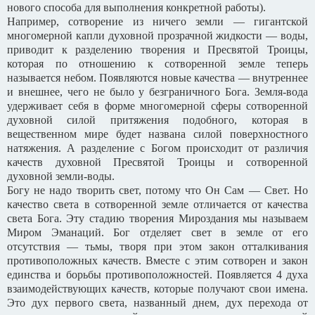
нового способа для выполнения конкретной работы).
Например, сотворение из ничего земли — гигантской
многомерной капли духовной прозрачной жидкости — воды,
приводит к разделению творения и Пресвятой Троицы,
которая по отношению к сотворенной земле теперь
называется небом. Появляются новые качества — внутреннее
и внешнее, чего не было у безграничного Бога. Земля-вода
удерживает себя в форме многомерной сферы сотворенной
духовной силой притяжения подобного, которая в
вещественном мире будет названа силой поверхностного
натяжения. А разделение с Богом происходит от различия
качеств духовной Пресвятой Троицы и сотворенной
духовной земли-воды.
Богу не надо творить свет, потому что Он Сам — Свет. Но
качество света в сотворенной земле отличается от качества
света Бога. Эту стадию творения Мироздания мы называем
Миром Эманаций. Бог отделяет свет в земле от его
отсутствия — тьмы, творя при этом закон отталкивания
противоположных качеств. Вместе с этим сотворен и закон
единства и борьбы противоположностей. Появляется 4 духа
взаимодействующих качеств, которые получают свои имена.
Это дух первого света, названный днем, дух перехода от