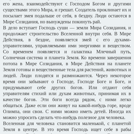
его жена, взаимодействуют с Господом Богом и другими
существами этого Мира, и грешат. Создатель проклинает их и
посылает змея подальше от себя, в бездну. Люди остаются в
Мире Созидания, но вынуждены покинуть рай.
В дело вступает Господь суши — земли Мира Созидания, и
продолжает строительство Вселенной внутри себя. В Мире
Действия, в бездне, появляется змей с его духами-
управителями, управляемыми ими энергиями и веществом.
Со временем появляется и галактика Млечный путь,
Солнечная система и планета Земля. Ко времени завершения
потопа в Мире Созидания, в Мире Действия на планете
Земля готовы и вещественные тела для растений, животных и
людей. Люди плодятся и размножаются. Через некоторое
время они забывают о Господе, Господе Боге и Боге, и
придумывают себе других богов. Или отдают себя
управителям стихий или духам животных, принимая их в
качестве богов. Эти боги всегда рядом, с ними легко
общаться. Даже если они живут на какой-нибудь горе, вроде
Олимпа, они свои. С ними можно иметь детей. Иногда их
можно упросить сделать что-нибудь полезное для человека.
Вселенная для человека становится маленькой, с планетой
Земля в центре. В это время Господь ищет себе в рабы