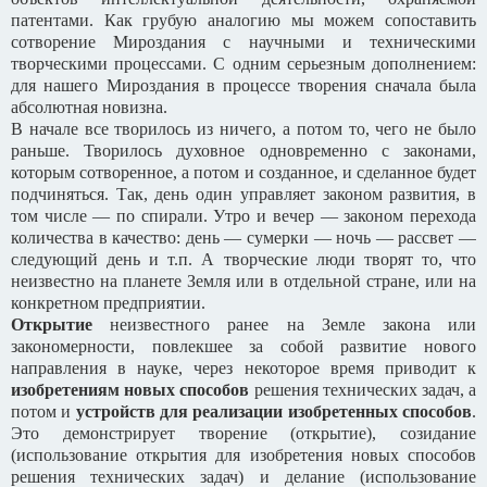
патентами. Как грубую аналогию мы можем сопоставить
сотворение Мироздания с научными и техническими
творческими процессами. С одним серьезным дополнением:
для нашего Мироздания в процессе творения сначала была
абсолютная новизна.
В начале все творилось из ничего, а потом то, чего не было
раньше. Творилось духовное одновременно с законами,
которым сотворенное, а потом и созданное, и сделанное будет
подчиняться. Так, день один управляет законом развития, в
том числе — по спирали. Утро и вечер — законом перехода
количества в качество: день — сумерки — ночь — рассвет —
следующий день и т.п. А творческие люди творят то, что
неизвестно на планете Земля или в отдельной стране, или на
конкретном предприятии.
Открытие
неизвестного ранее на Земле закона или
закономерности, повлекшее за собой развитие нового
направления в науке, через некоторое время приводит к
изобретениям новых способов
решения технических задач, а
потом и
устройств для реализации изобретенных способов
.
Это демонстрирует творение (открытие), созидание
(использование открытия для изобретения новых способов
решения технических задач) и делание (использование