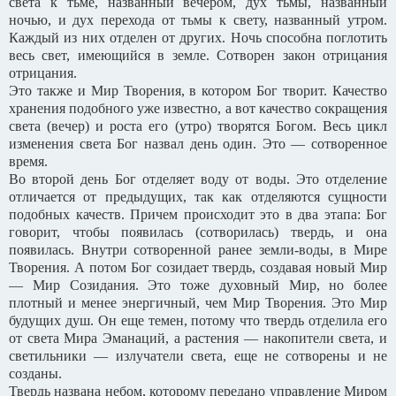
света к тьме, названный вечером, дух тьмы, названный
ночью, и дух перехода от тьмы к свету, названный утром.
Каждый из них отделен от других. Ночь способна поглотить
весь свет, имеющийся в земле. Сотворен закон отрицания
отрицания.
Это также и Мир Творения, в котором Бог творит. Качество
хранения подобного уже известно, а вот качество сокращения
света (вечер) и роста его (утро) творятся Богом. Весь цикл
изменения света Бог назвал день один. Это — сотворенное
время.
Во второй день Бог отделяет воду от воды. Это отделение
отличается от предыдущих, так как отделяются сущности
подобных качеств. Причем происходит это в два этапа: Бог
говорит, чтобы появилась (сотворилась) твердь, и она
появилась. Внутри сотворенной ранее земли-воды, в Мире
Творения. А потом Бог созидает твердь, создавая новый Мир
— Мир Созидания. Это тоже духовный Мир, но более
плотный и менее энергичный, чем Мир Творения. Это Мир
будущих душ. Он еще темен, потому что твердь отделила его
от света Мира Эманаций, а растения — накопители света, и
светильники — излучатели света, еще не сотворены и не
созданы.
Твердь названа небом, которому передано управление Миром