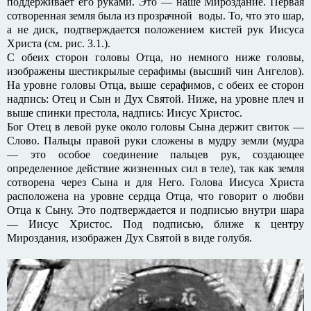
поддерживает его руками. Это — наше Мироздание. Первая
сотворенная земля была из прозрачной воды. То, что это шар,
а не диск, подтверждается положением кистей рук Иисуса
Христа (см. рис. 3.1.).
С обеих сторон головы Отца, но немного ниже головы,
изображены шестикрылые серафимы (высший чин Ангелов).
На уровне головы Отца, выше серафимов, с обеих ее сторон
надпись: Отец и Сын и Дух Святой. Ниже, на уровне плеч и
выше спинки престола, надпись: Иисус Христос.
Бог Отец в левой руке около головы Сына держит свиток —
Слово. Пальцы правой руки сложены в мудру земли (мудра
— это особое соединение пальцев рук, создающее
определенное действие жизненных сил в теле), так как земля
сотворена через Сына и для Него. Голова Иисуса Христа
расположена на уровне сердца Отца, что говорит о любви
Отца к Сыну. Это подтверждается и подписью внутри шара
— Иисус Христос. Под подписью, ближе к центру
Мироздания, изображен Дух Святой в виде голубя.