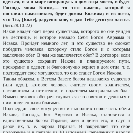
одеться, и я в мире возвращусь в дом отца моего, и будет
Господь моим Богом,— то этот камень, который я
поставил памятником, будет домом Божиим; и из всего,
что Ты, [Боже], даруешь мне, я дам Тебе десятую часть»
.
(Быт.28:10-22)
Иаков кладет обет перед существом, которого во сне увидел
на лестнице, и которое назвало Себя Богом Авраама и
Исаака. Пройдет немного лет, и это существо не сможет
победить человека, которому стало Богом и с которым
заключило обет. В чем же заключается обет? В договоре: если
это существо сохранит Иакова в планируемом пути,
прокормит и оденет, и благополучно вернет в дом отца, т. е.
подтвердит свое могущество, то оно станет Богом Иакова.
Таким образом, в Ветхом Завете богом называется существо
(или идол), которое человек считает своим хранителем,
наставником и питателем, и подателем материальных благ.
Взамен человек обещает слушаться его советов и делиться с
ним полученными благами.
Подтвердив свое могущество и выполнив свою часть обета
Иакова, Господь, Бог Авраама и Исаака, становится и
единственным Богом Израиля, жен и детей его, и слуг и
рабов их, т. е. народа Израиля. И закрепляет это свое
положение и в первой из 10 заповедей, переданных народу