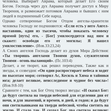
человека. Выбирает Аврама, который делает Его своим
Богом. Господь через дух Авраама получает доступ к Миру
Творения, и размножает потомков Авраама и бывших с ним
людей в подчиненный Себе народ.
Однако сотворенные Богом Отцом ангелы-хранители
человека Господу не подчиняются:
«Если есть у него Ангел-
наставник, один из тысячи, чтобы показать человеку
прямой [путь] его, - [Бог] умилосердится над ним и
скажет: освободи его от могилы; Я нашел
умилостивление»
. (Иов.33:23,24)
А Своих ангелов Господь делает из духов Мира Действия:
«Ты творишь ангелами Твоими духов, служителями
Твоими - огонь пылающий»
. (Пс.103:4)
Делает, а не творит, как решил переводчик. Также как и
звезды, и созвездия:
«Он один распростирает небеса и ходит
по высотам моря; сотворил Ас, Кесиль и Хима и тайники
юга; делает великое, неисследимое и чудное без числа»
!
(Иов.9:8-10)
Сравните с тем, как Бог Отец творил звезды:
«И сказал Бог:
да будут светила на тверди небесной для отделения дня от
ночи, и для знамений, и времен, и дней, и годов; и да будут
они светильниками на тверди небесной, чтобы светить на
землю. И стало так.
И создал Бог два светила великие: