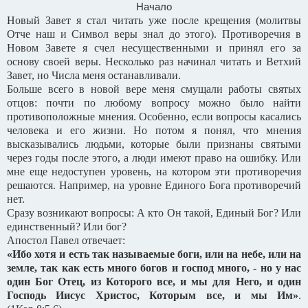
Начало
Новый Завет я стал читать уже после крещения (молитвы
Отче наш и Символ веры знал до этого). Противоречия в
Новом Завете я счел несущественными и принял его за
основу своей веры. Несколько раз начинал читать и Ветхий
Завет, но Числа меня останавливали.
Больше всего в новой вере меня смущали работы святых
отцов: почти по любому вопросу можно было найти
противоположные мнения. Особенно, если вопросы касались
человека и его жизни. Но потом я понял, что мнения
высказывались людьми, которые были признаны святыми
через годы после этого, а люди имеют право на ошибку. Или
мне еще недоступен уровень, на котором эти противоречия
решаются. Например, на уровне Единого Бога противоречий
нет.
Сразу возникают вопросы: А кто Он такой, Единый Бог? Или
единственный? Или бог?
Апостол Павел отвечает:
«Ибо хотя и есть так называемые боги, или на небе, или на
земле, так как есть много богов и господ много, - но у нас
один Бог Отец, из Которого все, и мы для Него, и один
Господь Иисус Христос, Которым все, и мы Им»
.