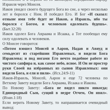
Израиля через Моисея.
Иаков увидел своего будущего Бога во сне, а через несколько
лет и боролся с Ним. И победил Его. И Бог
«И сказал:
отныне имя тебе будет не Иаков, а Израиль, ибо ты
боролся с Богом, и человеков одолевать будешь»
.
(Быт.32:28)
Иаков одолел Бога Авраама и Исаака, а Тот пообещал ему
силу одолевать и человеков.
О Моисее говорится:
«Потом взошел Моисей и Аарон, Надав и Авиуд и
семьдесят из старейшин Израилевых, и видели Бога
Израилева; и под ногами Его нечто подобное работе из
чистого сапфира и, как самое небо, ясное. И Он не простер
руки Своей на избранных из сынов Израилевых: они
видели Бога, и ели и пили»
. (Исх.24:9-11)
Иаков-Израиль, Моисей, Аарон и еще 72 человека по
Ветхому Завету видели Бога Авраама, Исаака и Иакова.
По Новому Завету:
«Бога не видел никто никогда;
Единородный Сын, сущий в недре Отчем, Он явил»
.
(Иоан.1:18)
Если верить Новому Завету, то напрашивается очевидный
вывод: