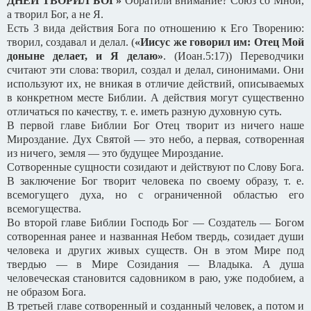
ДНЕЙ ТВОРИЛ БОГ»
Обратили внимание? Союз со Мной,
а творил Бог, а не Я.
Есть 3 вида действия Бога по отношению к Его Творению:
творил, создавал и делал. (
«Иисус же говорил им: Отец Мой
доныне делает, и Я делаю»
. (Иоан.5:17)) Переводчики
считают эти слова: творил, создал и делал, синонимами. Они
используют их, не вникая в отличие действий, описываемых
в конкретном месте Библии. А действия могут существенно
отличаться по качеству, т. е. иметь разную духовную суть.
В первой главе Библии Бог Отец творит из ничего наше
Мироздание. Дух Святой — это небо, а первая, сотворенная
из ничего, земля — это будущее Мироздание.
Сотворенные сущности созидают и действуют по Слову Бога.
В заключение Бог творит человека по своему образу, т. е.
всемогущего духа, но с ограниченной областью его
всемогущества.
Во второй главе Библии Господь Бог — Создатель — Богом
сотворенная ранее и названная Небом твердь, созидает души
человека и других живых существ. Он в этом Мире под
твердью — в Мире Созидания — Владыка. А душа
человеческая становится садовником в раю, уже подобием, а
не образом Бога.
В третьей главе сотворенный и созданный человек, а потом и