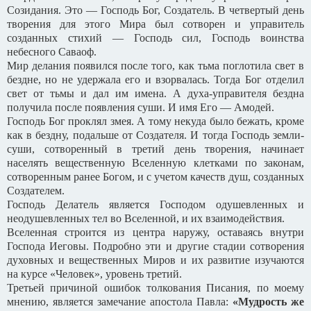
Созидания. Это — Господь Бог, Создатель. В четвертый день
творения для этого Мира был сотворен и управитель
созданных стихий — Господь сил, Господь воинства
небесного Саваоф.
Мир делания появился после того, как тьма поглотила свет в
бездне, но не удержала его и взорвалась. Тогда Бог отделил
свет от тьмы и дал им имена. А духа-управителя бездна
получила после появления суши. И имя Его — Амодей.
Господь Бог проклял змея. А тому некуда было бежать, кроме
как в бездну, подальше от Создателя. И тогда Господь земли-
суши, сотворенный в третий день творения, начинает
населять вещественную Вселенную клетками по законам,
сотворенным ранее Богом, и с учетом качеств душ, созданных
Создателем.
Господь Делатель является Господом одушевленных и
неодушевленных тел во Вселенной, и их взаимодействия.
Вселенная строится из центра наружу, оставаясь внутри
Господа Иеговы. Подробно эти и другие стадии сотворения
духовных и вещественных Миров и их развитие изучаются
на курсе «Человек», уровень третий.
Третьей причиной ошибок толкования Писания, по моему
мнению, является замечание апостола Павла:
«Мудрость же