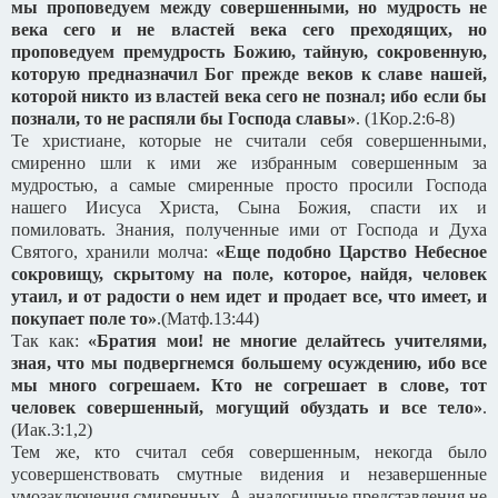
мы проповедуем между совершенными, но мудрость не
века сего и не властей века сего преходящих, но
проповедуем премудрость Божию, тайную, сокровенную,
которую предназначил Бог прежде веков к славе нашей,
которой никто из властей века сего не познал; ибо если бы
познали, то не распяли бы Господа славы»
. (1Кор.2:6-8)
Те христиане, которые не считали себя совершенными,
смиренно шли к ими же избранным совершенным за
мудростью, а самые смиренные просто просили Господа
нашего Иисуса Христа, Сына Божия, спасти их и
помиловать. Знания, полученные ими от Господа и Духа
Святого, хранили молча:
«Еще подобно Царство Небесное
сокровищу, скрытому на поле, которое, найдя, человек
утаил, и от радости о нем идет и продает все, что имеет, и
покупает поле то»
.(Матф.13:44)
Так как:
«Братия мои! не многие делайтесь учителями,
зная, что мы подвергнемся большему осуждению, ибо все
мы много согрешаем. Кто не согрешает в слове, тот
человек совершенный, могущий обуздать и все тело»
.
(Иак.3:1,2)
Тем же, кто считал себя совершенным, некогда было
усовершенствовать смутные видения и незавершенные
умозаключения смиренных. А аналогичные представления не