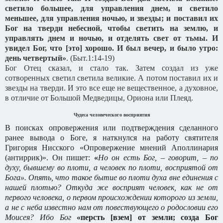
светило большее, для управления днем, и светило
меньшее, для управления ночью, и звезды;
и поставил их
Бог на тверди небесной, чтобы светить на землю, и
управлять днем и ночью, и отделять свет от тьмы. И
увидел Бог, что [это] хорошо.
И был вечер, и было утро:
день четвертый»
. (Быт.1:14-19)
Бог Отец сказал, и стало так. Затем создал из уже
сотворенных светил светила великие. А потом поставил их и
звезды на тверди. И это все еще не вещественное, а духовное,
в отличие от Большой Медведицы, Ориона или Плеяд.
Чудеса человеческого восприятия
В поисках опровержения или подтверждения сделанного
ранее вывода о Боге, я наткнулся на работу святителя
Григория Нисского «Опровержение мнений Аполлинария
(антиррик)». Он пишет:
«
Но он есть Бог, – говорит, – по
духу, бывшему во плоти, а человек по плоти, восприятой от
Бога». Опять, что такое бытие во плоти духа вне единения с
нашей плотью? Откуда же восприят человек, как не от
первого человека, о первом происхождении которого из земли,
а не с неба известно нам от повествующего о родословии его
Моисея? Ибо Бог
«персть [взем] от земли; созда Бог