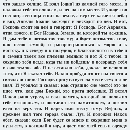
что зашло солнце. И взял [один] из камней того места, и
положил себе изголовьем, и лег на том месте. И увидел во
сне: вот, лестница стоит на земле, а верх ее касается неба;
и вот, Ангелы Божии восходят и нисходят по ней. И вот,
Господь стоит на ней и говорит: Я Господь, Бог Авраама,
отца твоего, и Бог Исаака. Землю, на которой ты лежишь,
Я дам тебе и потомству твоему; и будет потомство твое,
как песок земной; и распространишься к морю и к
востоку, и к северу и к полудню; и благословятся в тебе и
в семени твоем все племена земные; и вот Я с тобою, и
сохраню тебя везде, куда ты ни пойдешь; и возвращу тебя
в сию землю, ибо Я не оставлю тебя, доколе не исполню
того, что Я сказал тебе. Иаков пробудился от сна своего и
сказал: истинно Господь присутствует на месте сем; а я не
знал! И убоялся и сказал: как страшно сие место! это не
иное что, как дом Божий, это врата небесные. И встал
Иаков рано утром, и взял камень, который он положил
себе изголовьем, и поставил его памятником, и возлил
елей на верх его. И нарек имя месту тому: Вефиль, а
прежнее имя того города было: Луз. И положил Иаков
обет, сказав: если Бог будет со мною и сохранит меня в
пути сем, в который я иду, и даст мне хлеб есть и одежду