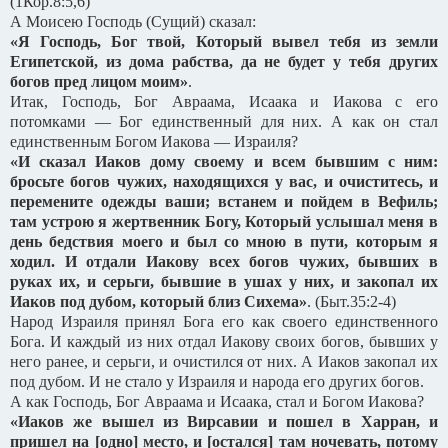
(1Кор.8:5,6)
А Моисею Господь (Сущий) сказал:
«Я Господь, Бог твой, Который вывел тебя из земли
Египетской, из дома рабства, да не будет у тебя других
богов пред лицом моим»
.
Итак, Господь, Бог Авраама, Исаака и Иакова с его
потомками — Бог единственный для них. А как он стал
единственным Богом Иакова — Израиля?
«И сказал Иаков дому своему и всем бывшим с ним:
бросьте богов чужих, находящихся у вас, и очиститесь, и
перемените одежды ваши; встанем и пойдем в Вефиль;
там устрою я жертвенник Богу, Который услышал меня в
день бедствия моего и был со мною в пути, которым я
ходил. И отдали Иакову всех богов чужих, бывших в
руках их, и серьги, бывшие в ушах у них, и закопал их
Иаков под дубом, который близ Сихема»
. (Быт.35:2-4)
Народ Израиля принял Бога его как своего единственного
Бога. И каждый из них отдал Иакову своих богов, бывших у
него ранее, и серьги, и очистился от них. А Иаков закопал их
под дубом. И не стало у Израиля и народа его других богов.
А как Господь, Бог Авраама и Исаака, стал и Богом Иакова?
«Иаков же вышел из Вирсавии и пошел в Харран, и
пришел на [одно] место, и [остался] там ночевать, потому