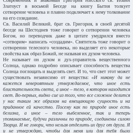
Современник и знакомый Григория Нисского св. Иоанн
Златоуст в восьмой Беседе на книгу Бытия толкует
сотворение человека и плавно подключает к нему толкование
на его созидание.
Св. Василий Великий, брат св. Григория, в своей десятой
беседе на Шестоднев тоже говорит о сотворении человека
Богом, но переводчик даже в цитате умудрился вместо
«сотворим» написать «создадим». Святитель тоже говорит о
сотворении телесного человека, но выделяет его некоторые
свойства как образ Божий, не называя их духом человека.
Не называет он духом и дух-управитель вещественного
Солнца, однако подробно описывает способность вещества
Солнца поглощать и выделять свет. И то, что свет этот может
существовать независимо от вещества:
«И никому да не
кажется невероятным утверждаемое, что иное есть
блистательность света, а иное – тело, в котором находится
свет. Во-первых, видно сие из того, что все сложное делится
у нас таким же образом на вмещающую сущность и на
приданное ей качество. Посему как по природе иное есть
белизна, а иное – тело выбеленное, так и теперь
упоминаемые, будучи различны по природе, соединены силою
Творца. И не говори, что нельзя отделить их друг от друга. Я
и не утверждаю, чтобы для меня или для тебя было