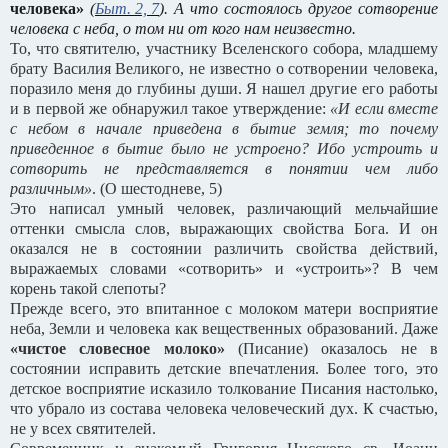
человека»
(
Быт. 2, 7
). А что состоялось другое сотворение
человека с неба, о том ни от кого нам неизвестно.
То, что святителю, участнику Вселенского собора, младшему
брату Василия Великого, не известно о сотворении человека,
поразило меня до глубины души. Я нашел другие его работы
и в первой же обнаружил такое утверждение:
«И если вместе
с небом в начале приведена в бытие земля; то почему
приведенное в бытие было не устроено? Ибо устроить и
сотворить не представляется в понятии чем либо
различным»
. (О шестодневе, 5)
Это написал умный человек, различающий мельчайшие
оттенки смысла слов, выражающих свойства Бога. И он
оказался не в состоянии различить свойства действий,
выражаемых словами «сотворить» и «устроить»? В чем
корень такой слепоты?
Прежде всего, это впитанное с молоком матери восприятие
неба, Земли и человека как вещественных образований. Даже
«чистое словесное молоко»
(Писание) оказалось не в
состоянии исправить детские впечатления. Более того, это
детское восприятие исказило толкование Писания настолько,
что убрало из состава человека человеческий дух. К счастью,
не у всех святителей.