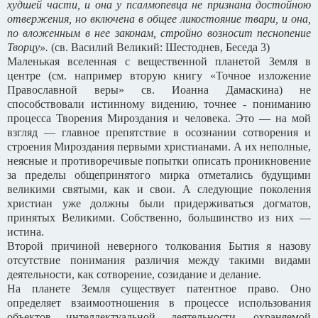
худшей части, и она у псалмопевца не признана достойною
отвержения, но включена в общее ликостояние твари, и она,
по вложенным в нее законам, стройно возносит песнопение
Творцу».
(св. Василий Великий: Шестоднев, Беседа 3)
Маленькая вселенная с вещественной планетой Земля в
центре (см. например вторую книгу «Точное изложение
Православной веры» св. Иоанна Дамаскина) не
способствовали истинному видению, точнее - пониманию
процесса Творения Мироздания и человека. Это — на мой
взгляд — главное препятствие в осознании сотворения и
строения Мироздания первыми христианами. А их неполные,
неясные и противоречивые попытки описать проникновение
за пределы общепринятого мирка отметались будущими
великими святыми, как и свои. А следующие поколения
христиан уже должны были придерживаться догматов,
принятых Великими. Собственно, большинство из них —
истина.
Второй причиной неверного толкования Бытия я назову
отсутствие понимания различия между такими видами
деятельности, как сотворение, созидание и делание.
На планете Земля существует патентное право. Оно
определяет взаимоотношения в процессе использования
объектов интеллектуальной деятельности, охраняемой