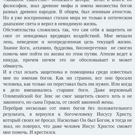
философии, знал древние мифы и имена множества богов
разных древних народов. В общем, был ленивым атеистом.
Но я уже воспринимал стихии мира не только в оптическом
диапазоне света и верил в невидимую жизнь.
Обстоятельства сложились так, что сам себя я защитить не
смог от невидимых вредящих воздействий. Мне мешали
лень, неведение и неопределенная цель текущей жизни.
Знание йоги, алхимии, буддизма, биоэнергетики не смогли
помочь мне пойти по жизни по этим путям. Атеизм ведет в
никуда, причем ничем это не обосновывает и может
обмануть.
И я стал искать защитника и помощника среди известных
мне по именам богов. Как ни странно, все они бросали
человека, как только он переставал быть им нужен. Или когда
в дело вмешивались старшие боги. Даже верховный
Олимпийский бог Зевс не смог защитить своего хоть и не
законного, но сына Геракла, от своей законной жены.
Перебрав несколько сот имен богов без положительного
результата, я вернулся к богочеловеку Иисусу Христу,
который своих не бросал. Насколько Он был Богом, я тогда не
знал, но поверил, что даже человек Иисус Христос сможет
мне помочь. И крестился.