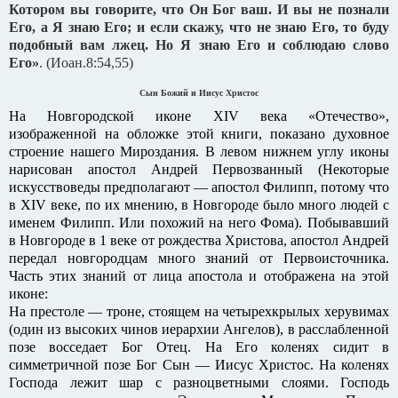
Котором вы говорите, что Он Бог ваш. И вы не познали
Его, а Я знаю Его; и если скажу, что не знаю Его, то буду
подобный вам лжец. Но Я знаю Его и соблюдаю слово
Его»
. (Иоан.8:54,55)
Сын Божий и Иисус Христос
На Новгородской иконе XIV века «Отечество»,
изображенной на обложке этой книги, показано духовное
строение нашего Мироздания. В левом нижнем углу иконы
нарисован апостол Андрей Первозванный (Некоторые
искусствоведы предполагают — апостол Филипп, потому что
в XIV веке, по их мнению, в Новгороде было много людей с
именем Филипп. Или похожий на него Фома). Побывавший
в Новгороде в 1 веке от рождества Христова, апостол Андрей
передал новгородцам много знаний от Первоисточника.
Часть этих знаний от лица апостола и отображена на этой
иконе:
На престоле — троне, стоящем на четырехкрылых херувимах
(один из высоких чинов иерархии Ангелов), в расслабленной
позе восседает Бог Отец. На Его коленях сидит в
симметричной позе Бог Сын — Иисус Христос. На коленях
Господа лежит шар с разноцветными слоями. Господь